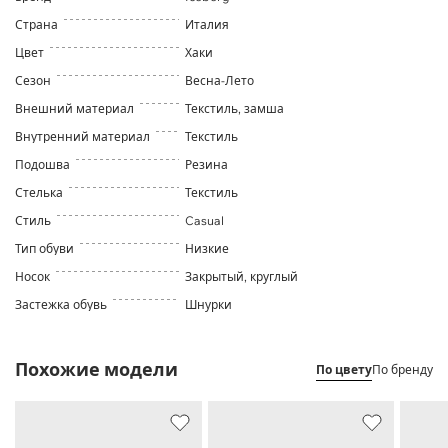
Страна
Италия
Цвет
Хаки
Сезон
Весна-Лето
Внешний материал
Текстиль, замша
Внутренний материал
Текстиль
Подошва
Резина
Стелька
Текстиль
Стиль
Casual
Тип обуви
Низкие
Носок
Закрытый, круглый
Застежка обувь
Шнурки
Похожие модели
По цвету
По бренду