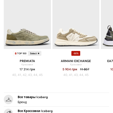
TOP 100
Select ★
-50%
PREMIATA
ARMANI EXCHANGE
EA7
Кроссовки
Кроссовки
17 314
грн
5 904
грн
11 807
1
40, 41, 42, 43, 44, 45
40, 41, 43, 44, 45
Все товары Iceberg
Бренд
Все Кроссовки Iceberg