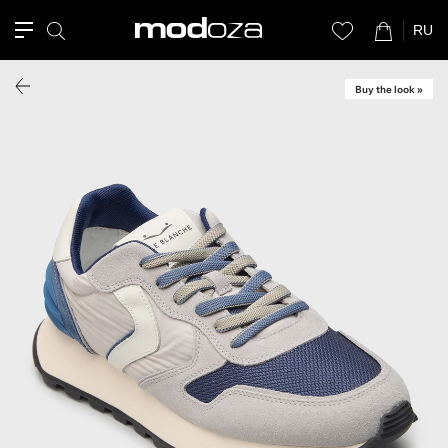
RU
Buy the look »