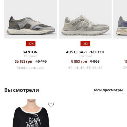
-10%
-35%
SANTONI
4US CESARE PACIOTTI
Кроссовки
Кроссовки
36 153
грн
40 170
5 853
грн
9 005
1
Много размеров
40, 41, 42, 43, 44, 45
39
Вы смотрели
Мои просмотры