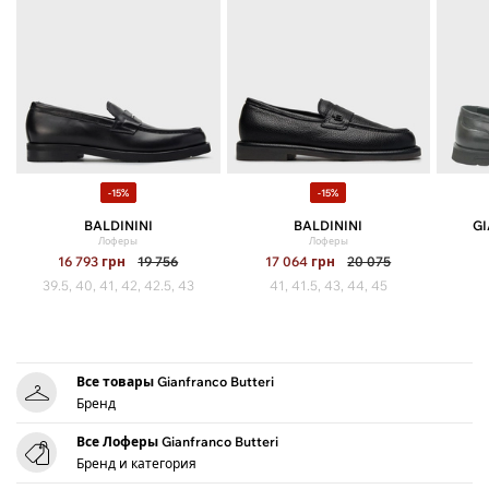
-15%
-15%
BALDININI
BALDININI
GI
Лоферы
Лоферы
16 793
грн
19 756
17 064
грн
20 075
39.5, 40, 41, 42, 42.5, 43
41, 41.5, 43, 44, 45
Все товары Gianfranco Butteri
Бренд
Все Лоферы Gianfranco Butteri
Бренд и категория