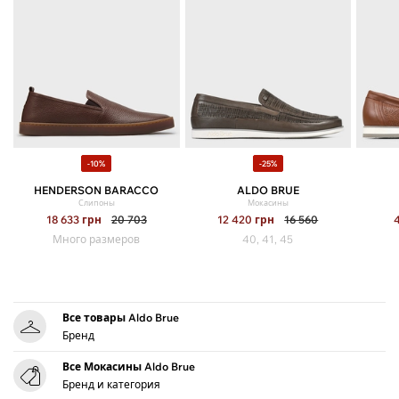
-10%
-25%
HENDERSON BARACCO
ALDO BRUE
Слипоны
Мокасины
18 633
грн
20 703
12 420
грн
16 560
Много размеров
40, 41, 45
Все товары Aldo Brue
Бренд
Все Мокасины Aldo Brue
Бренд и категория