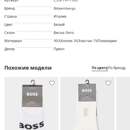
Артикул
C25P791-1100
Бренд
Bikkembergs
Страна
Италия
Цвет
Белый
Сезон
Весна-Лето
Материал
90%Хлопок 3%Эластан 7%Полиакрил
Декор
Принт
Похожие модели
По цвету
По бренду