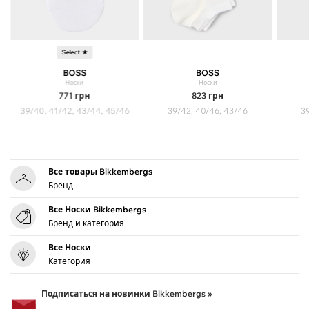
Select ★
BOSS
BOSS
Носки
Носки
771
грн
823
грн
39/40, 41/42, 43/44, 45/46
39/42, 40/46, 43/46
39
Все товары Bikkembergs
Бренд
Все Носки Bikkembergs
Бренд и категория
Все Носки
Категория
Подписаться на новинки Bikkembergs »