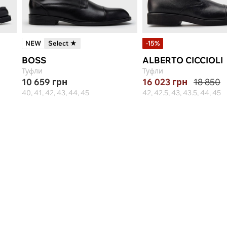
NEW
Select ★
-15%
BOSS
ALBERTO CICCIOLI
Туфли
Туфли
10 659
грн
16 023
грн
18 850
40, 41, 42, 43, 44, 45
42, 42.5, 43, 43.5, 44, 45