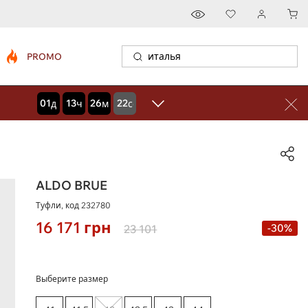
PROMO
01
13
26
21
дней
часов
минут
секунд
ALDO BRUE
Туфли, код
232780
16 171
грн
-30%
23 101
Выберите размер