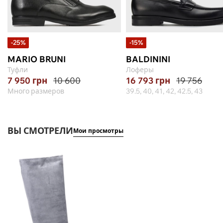
-25%
-15%
MARIO BRUNI
BALDININI
Туфли
Лоферы
7 950
грн
10 600
16 793
грн
19 756
Много размеров
39.5, 40, 41, 42, 42.5, 43
ВЫ СМОТРЕЛИ
Мои просмотры