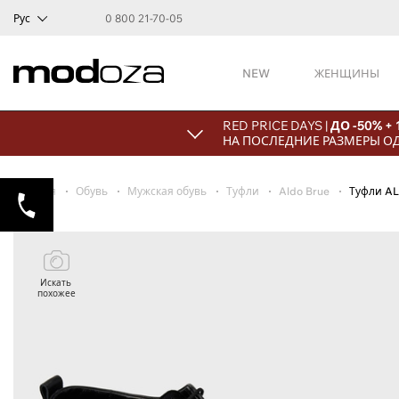
Рус
0 800 21-70-05
NEW
ЖЕНЩИНЫ
RED PRICE DAYS |
ДО -50% +
НА ПОСЛЕДНИЕ РАЗМЕРЫ О
Главная
Обувь
Мужская обувь
Туфли
Aldo Brue
Туфли A
Искать
похожее