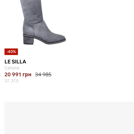
-40%
LE SILLA
Сапоги
20 991
грн
34 985
37, 37.5