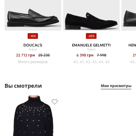
-10%
-20%
DOUCAL'S
EMANUELE GELMETTI
HEN
Туфли
Туфли
22 712
грн
25 235
6 398
грн
7 998
2
Много размеров
40, 41, 42, 43, 44, 45
40,
Вы смотрели
Мои просмотры