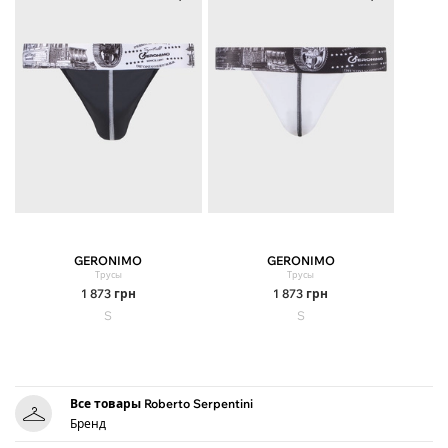
GERONIMO
GERONIMO
Трусы
Трусы
1 873
грн
1 873
грн
S
S
Все товары Roberto Serpentini
Бренд