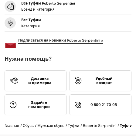
Все Туфли Roberto Serpentini
Бренд и категория
Все Туфли
Категория
Подписаться на новинки Roberto Serpentini »
Нужна помощь?
Доставка
Удобный
и примерка
возврат
Задайте
0 800 21-70-05
нам вопрос
Главная
Обувь
Мужская обувь
Туфли
Roberto Serpentini
Туфли R