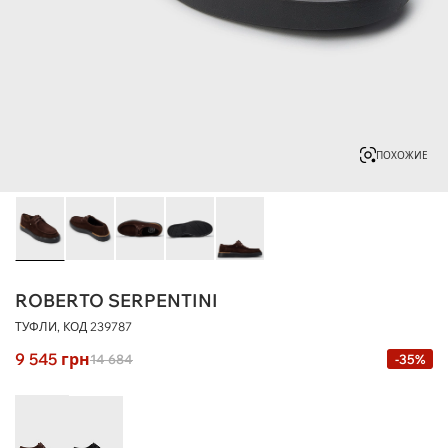
ПОХОЖИЕ
ROBERTO SERPENTINI
ТУФЛИ, КОД
239787
9 545
грн
14 684
-35%