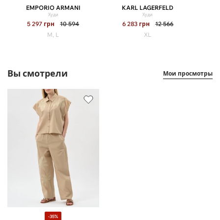
EMPORIO ARMANI
KARL LAGERFELD
Худи
Худи
5 297
грн
10 594
6 283
грн
12 566
M, L
XL
Вы смотрели
Мои просмотры
-35%