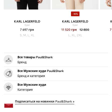
-10%
KARL LAGERFELD
KARL LAGERFELD
Худи
Худи
7 697
грн
11 520
грн
12 800
7
S, M, L, XL
L, XL, 2XL
Все товары Paul&Shark
Бренд
Все Мужские худи Paul&Shark
Бренд и категория
Все Мужские худи
Категория
Подписаться на новинки Paul&Shark »