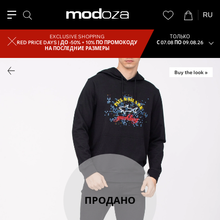
RU
EXCLUSIVE SHOPPING
ТОЛЬКО
RED PRICE DAYS |
ДО -50% + 10% ПО ПРОМОКОДУ
С 07.08 ПО 09.08.26
НА ПОСЛЕДНИЕ РАЗМЕРЫ
Buy the look »
ПРОДАНО