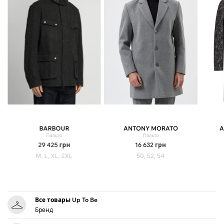
BARBOUR
ANTONY MORATO
A
Пальто
Пальто
29 425
грн
16 632
грн
M, L, XL, 2XL
50, 52, 54
Все товары Up To Be
Бренд