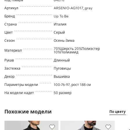
Артикул
ARSENIO-AG1017_gray
Бренд
Up To Be
Страна
Италия
Цвет
Серый
Сезон
Осень-Зима
70%Шерсть 20%Полиэстер
Материал
10%Полиамид
Рукав
Длинный
Застежка
Пуговицы
Декор
Вышивка
Параметры модели
100-76-97, рост 188 см
На модели надет
50 размер
Похожие модели
По цвету