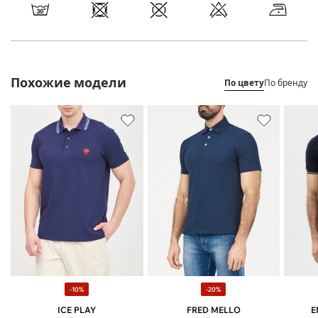
Похожие модели
По цвету
По бренду
-10%
-20%
ICE PLAY
FRED MELLO
E