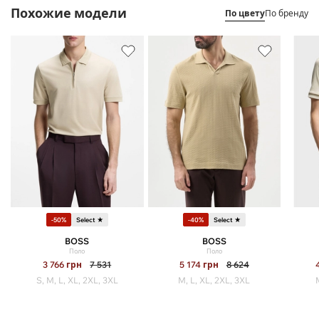
Похожие модели
По цвету
По бренду
-50%
Select ★
-40%
Select ★
BOSS
BOSS
Поло
Поло
3 766
грн
7 531
5 174
грн
8 624
S, M, L, XL, 2XL, 3XL
M, L, XL, 2XL, 3XL