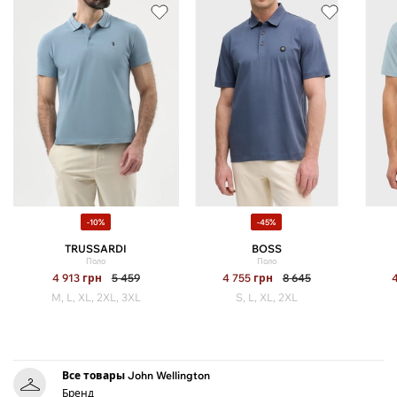
-10%
-45%
TRUSSARDI
BOSS
Поло
Поло
4 913
грн
5 459
4 755
грн
8 645
M, L, XL, 2XL, 3XL
S, L, XL, 2XL
Все товары John Wellington
Бренд