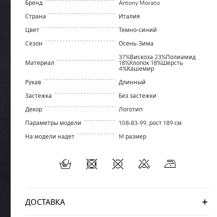
Бренд
Antony Morato
Страна
Италия
Цвет
Темно-синий
Сезон
Осень-Зима
37%Вискоза 23%Полиамид
Материал
18%Хлопок 18%Шерсть
4%Кашемир
Рукав
Длинный
Застежка
Без застежки
Декор
Логотип
Параметры модели
108-83-99, рост 189 см
На модели надет
M размер
ДОСТАВКА