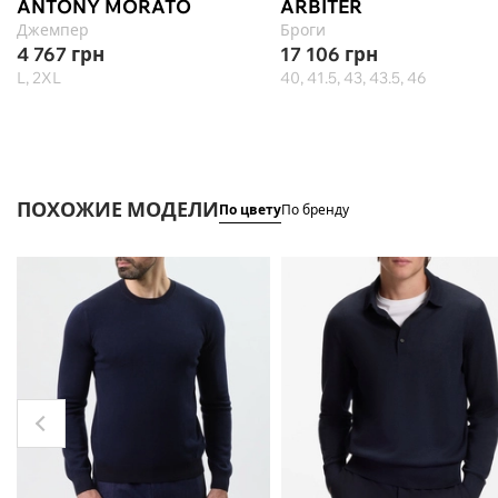
ANTONY MORATO
ARBITER
Джемпер
Броги
4 767
грн
17 106
грн
L, 2XL
40, 41.5, 43, 43.5, 46
ПОХОЖИЕ МОДЕЛИ
По цвету
По бренду