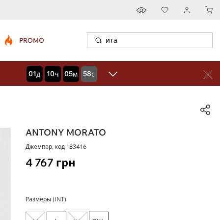
PROMO
01
10
05
57
дней
часов
минут
секунд
ANTONY MORATO
Джемпер, код
183416
4 767
грн
Размеры (INT)