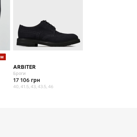
ом
ARBITER
Броги
17 106
грн
40, 41.5, 43, 43.5, 46