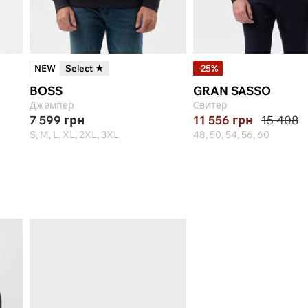
NEW
Select ★
-25%
BOSS
GRAN SASSO
Джемпер
Свитер
7 599
грн
11 556
грн
15 408
S, M, L, XL, 2XL, 3XL
48, 50, 54, 56, 60