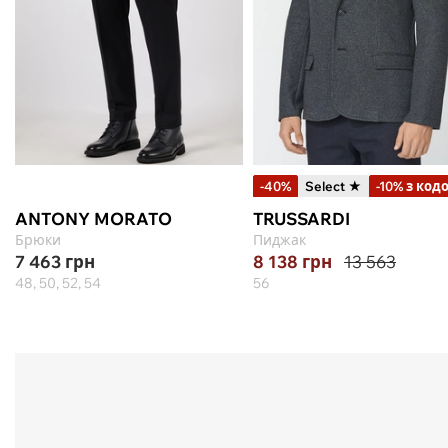
-40%
Select ★
-10% з код
ANTONY MORATO
TRUSSARDI
Брюки
Пиджак
7 463
грн
8 138
грн
13 563
48, 50, 52, 54
56