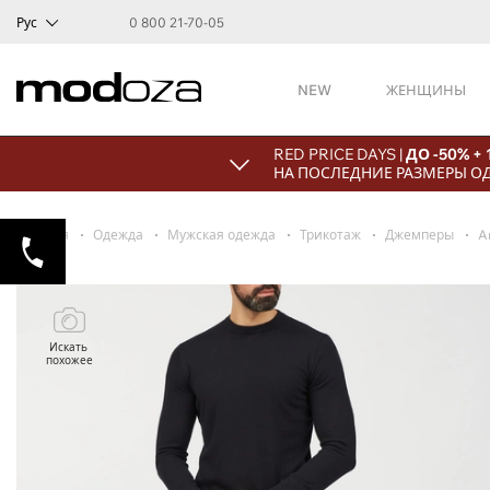
Рус
0 800 21-70-05
NEW
ЖЕНЩИНЫ
RED PRICE DAYS |
ДО -50% +
НА ПОСЛЕДНИЕ РАЗМЕРЫ О
Главная
Одежда
Мужская одежда
Трикотаж
Джемперы
A
Искать
похожее