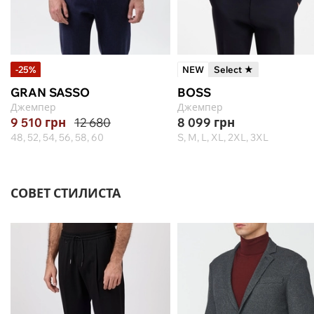
-25%
NEW
Select ★
GRAN SASSO
BOSS
Джемпер
Джемпер
9 510
грн
12 680
8 099
грн
48, 52, 54, 56, 58, 60
S, M, L, XL, 2XL, 3XL
СОВЕТ СТИЛИСТА