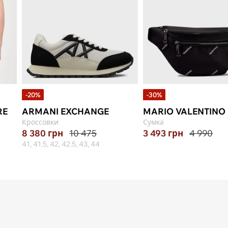
-20%
-30%
RE
ARMANI EXCHANGE
MARIO VALENTINO
Кроссовки
Сумка
8 380
грн
10 475
3 493
грн
4 990
41, 41.5, 42, 42.5, 43, 44