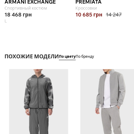
ARMANI EXCHANGE
PREMIATA
Спортивный костюм
Кроссовки
18 468
грн
10 685
грн
14 247
L
ПОХОЖИЕ МОДЕЛИ
По цвету
По бренду