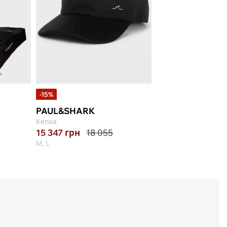
-15%
PAUL&SHARK
Кепка
15 347
грн
18 055
M, L