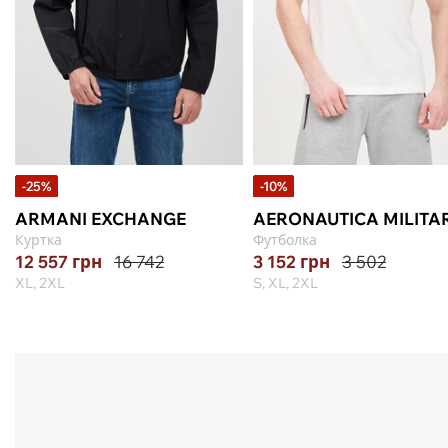
-25%
-10%
ARMANI EXCHANGE
AERONAUTICA MILITA
Куртка
Футболка
12 557
грн
16 742
3 152
грн
3 502
XL, 2XL
S, XL, 2XL