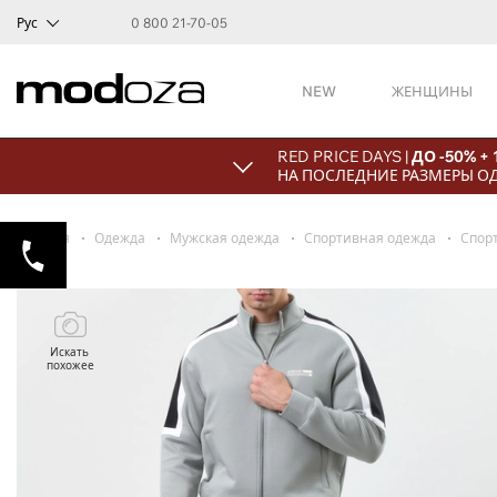
Рус
0 800 21-70-05
NEW
ЖЕНЩИНЫ
RED PRICE DAYS |
ДО -50% +
НА ПОСЛЕДНИЕ РАЗМЕРЫ О
Главная
Одежда
Мужская одежда
Спортивная одежда
Спор
Искать
похожее