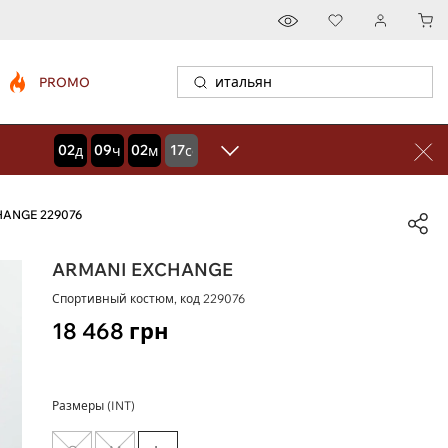
PROMO
02
09
02
16
дней
часов
минут
секунд
HANGE 229076
ARMANI EXCHANGE
Спортивный костюм, код
229076
18 468
грн
Размеры (INT)