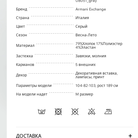
U8051_gray
Бренд
Armani Exchange
Страна
Италия
Цвет
Серый
Сезон
Весна-Лето
79%Хлопок 17%Полиэстер
Материал
4%Эластан
Застежка
Завязки, молния
Карманов
5 внешних
Декоративная вставка,
Декор
лампасы, принт
Параметры модели
104-82-103, рост 189 см
На модели надет
M размер
ДОСТАВКА