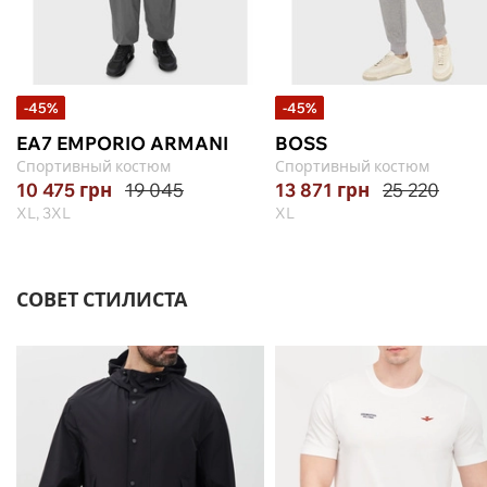
-45%
-45%
EA7 EMPORIO ARMANI
BOSS
Спортивный костюм
Спортивный костюм
10 475
грн
19 045
13 871
грн
25 220
XL, 3XL
XL
СОВЕТ СТИЛИСТА