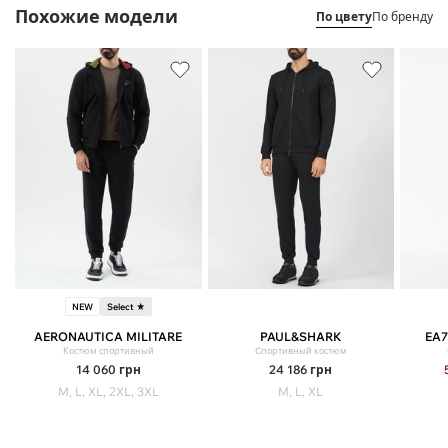
Похожие модели
По цвету
По бренду
NEW
Select ★
AERONAUTICA MILITARE
PAUL&SHARK
EA7
Костюм спортивный
Cпортивный костюм
14 060
грн
24 186
грн
M, L, XL, 2XL, 3XL
M, L, XL