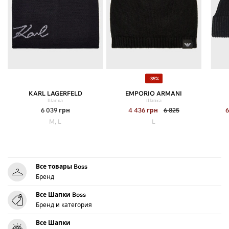
-35%
KARL LAGERFELD
EMPORIO ARMANI
Шапка
Шапка
6 039
грн
4 436
грн
6 825
6
M, L
L
Все товары Boss
Бренд
Все Шапки Boss
Бренд и категория
Все Шапки