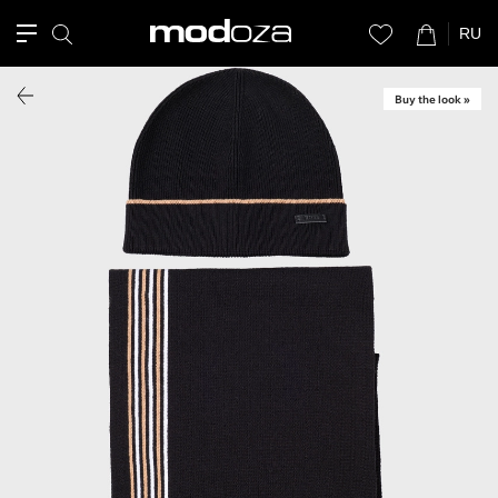
RU
Buy the look »