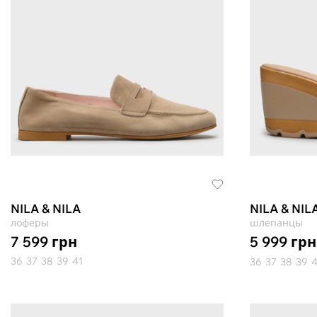
NILA & NILA
NILA & NIL
лоферы
шлепанцы
7 599
грн
5 999
грн
36
37
38
39
41
36
37
38
39