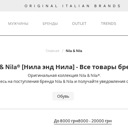
ORIGINAL ITALIAN BRANDS
МУЖЧИНЫ
БРЕНДЫ
OUTLET
TRENDS
Главная
Nila & Nila
 & Nila® [Нила энд Нила] - Все товары б
Оригинальная коллекция Nila & Nila®.
сь на поступления
бренда Nila & Nila и получайте уведомления 
Обувь
До 8000 грн
8000 - 20000 грн