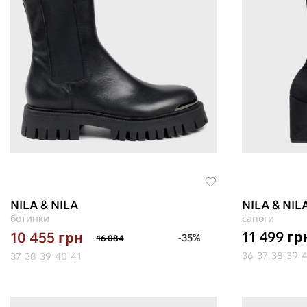
NILA & NILA
NILA & NIL
ботинки
сапоги
11 499
гр
10 455
грн
-35%
16 084
36
37
38
39
37
38
39
40
41