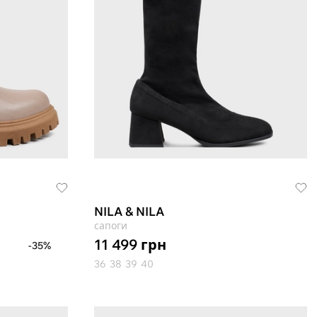
NILA & NILA
сапоги
11 499
грн
-35%
36
38
39
40