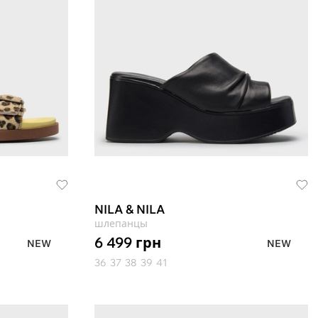
NILA & NILA
шлепанцы
6 499
грн
NEW
NEW
36
37
38
39
41