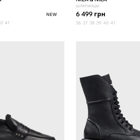
шлепанцы
6 499
грн
NEW
40
41
36
37
38
39
40
41