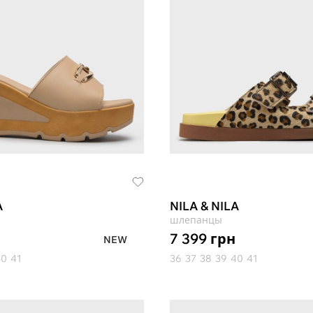
A
NILA & NILA
шлепанцы
7 399
грн
NEW
40
41
36
37
38
39
40
41