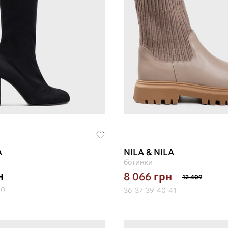
A
NILA & NILA
ботинки
н
8 066
грн
12 409
40
36
37
39
40
41