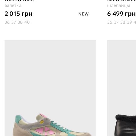
балетки
шлепанцы
2 015
грн
6 499
грн
NEW
36
37
38
40
36
37
38
39