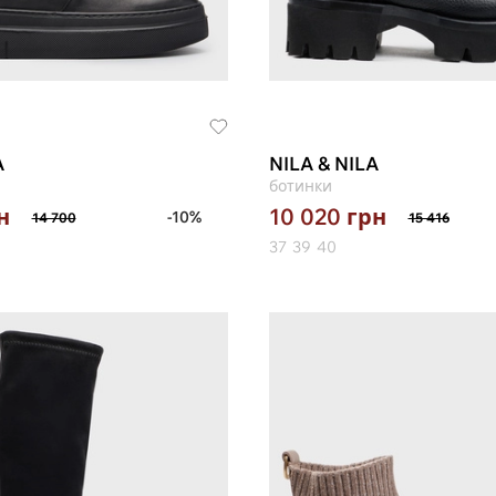
A
NILA & NILA
ботинки
н
10 020
грн
-10%
14 700
15 416
37
39
40