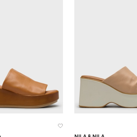
A
NILA & NILA