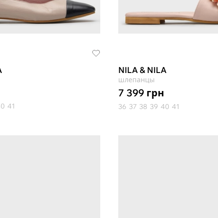
A
NILA & NILA
шлепанцы
7 399
грн
40
41
36
37
38
39
40
41