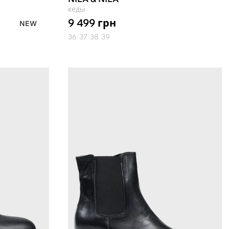
кеды
9 499
грн
NEW
36
37
38
39