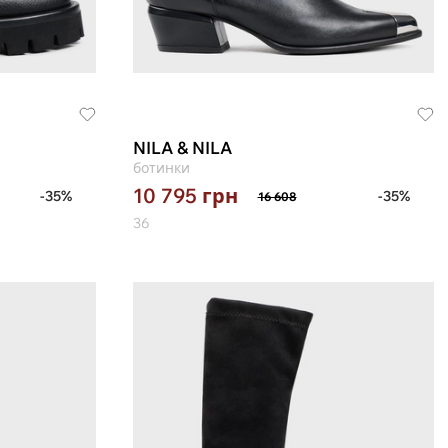
NILA & NILA
ботинки
10 795
грн
-35%
-35%
16 608
36