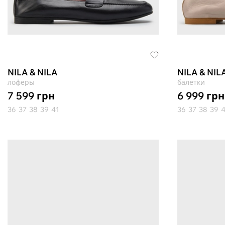
NILA & NILA
NILA & NIL
лоферы
балетки
7 599
грн
6 999
грн
36
37
38
39
41
36
37
38
39