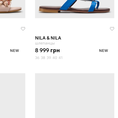
NILA & NILA
шлепанцы
8 999
грн
NEW
NEW
36
38
39
40
41