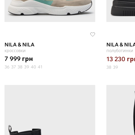
NILA & NILA
NILA & NIL
кроссовки
полуботинки
7 999
грн
13 230
гр
36
37
38
39
40
41
38
39