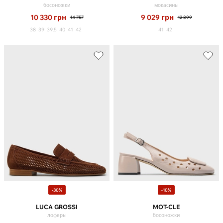
босоножки
мокасины
10 330
грн
9 029
грн
14 757
12 899
38
39
39.5
40
41
42
41
42
-30%
-10%
LUCA GROSSI
MOT-CLE
лоферы
босоножки