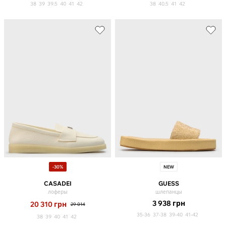
38
39
39.5
40
41
42
38
40.5
41
42
-30%
NEW
CASADEI
GUESS
лоферы
шлепанцы
3 938
грн
20 310
грн
29 014
35-36
37-38
39-40
41-42
38
39
40
41
42