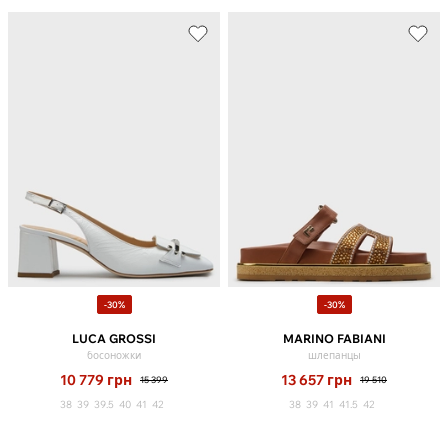
-30%
-30%
LUCA GROSSI
MARINO FABIANI
босоножки
шлепанцы
10 779
грн
13 657
грн
15 399
19 510
38
39
39.5
40
41
42
38
39
41
41.5
42