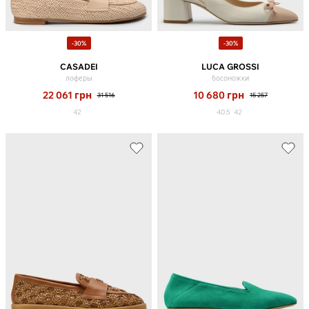
-30%
-30%
CASADEI
LUCA GROSSI
лоферы
босоножки
22 061
грн
10 680
грн
31 516
15 257
42
40.5
42