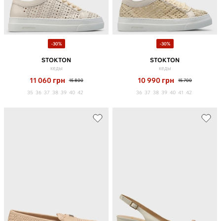
-30%
-30%
STOKTON
STOKTON
кеды
кеды
11 060
грн
10 990
грн
15 800
15 700
35
36
37
38
39
40
42
36
37
38
39
40
41
42