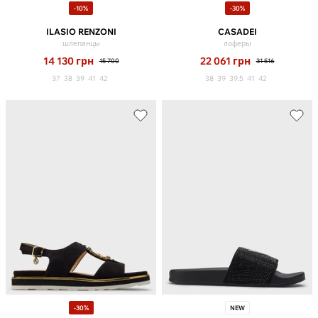
-10%
-30%
ILASIO RENZONI
CASADEI
шлепанцы
лоферы
14 130
грн
22 061
грн
15 700
31 516
37
38
39
41
42
38
39
39.5
41
42
-30%
NEW