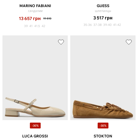
MARINO FABIANI
GUESS
сандалии
шлепанцы
3 517
грн
13 657
грн
19 510
35-36
37-38
39-40
41-42
39
41
41.5
42
-30%
-30%
LUCA GROSSI
STOKTON