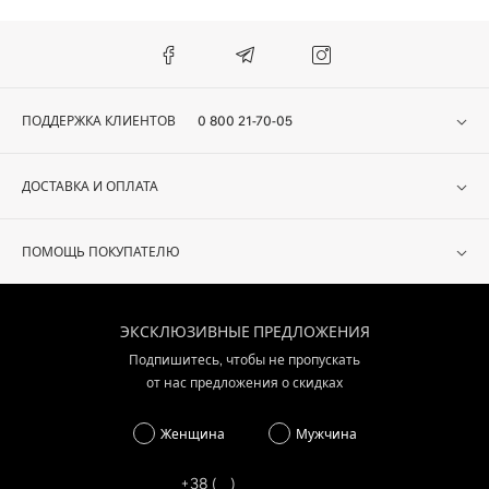
Многие бренды уже давно добавили в коллекции женскую обувь 42
размера. Линейки Marino Fabiano, Pertini, Casadei ожидают своих
покупательниц. Стандарты и рамки активно отходят на второй план.
Их место занимают доступность и более широкий ассортимент
ПОДДЕРЖКА КЛИЕНТОВ
0 800 21-70-05
моделей.
Безоговорочные плюсы категории Женская обувь 42 размера:
ДОСТАВКА И ОПЛАТА
Комбинация комфорта и стильного пошива. Обувь
действительно может быть не только красивой, но и удобной.
ПОМОЩЬ ПОКУПАТЕЛЮ
Красивые цвета и оригинальный дизайн. Классика, кэжуал
или спорт шик – выбирайте то, что отражает вашу
индивидуальность.
ЭКСКЛЮЗИВНЫЕ ПРЕДЛОЖЕНИЯ
Широкий выбор моделей для любого случая. Особое
Подпишитесь, чтобы не пропускать
торжество, поход в ближайший ТЦ на кофе или занятие
от нас предложения о скидках
спортом: под каждую ситуацию вы сможете найти хорошую
обувь.
Женщина
Мужчина
Модели отличаются идеальной посадкой по ноге. Они создаются с
учетом всех анатомических особенностей. Современные материалы