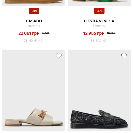
-30%
-30%
CASADEI
H'ESTIA VENEZIA
лоферы
слиперы
22 061
грн
12 956
грн
31 516
18 509
38
40
41
42
38
39.5
42