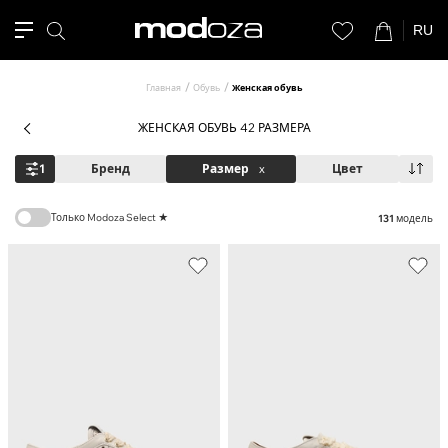
RU
Главная
Обувь
Женская обувь
ЖЕНСКАЯ ОБУВЬ 42 РАЗМЕРА
1
Бренд
Размер
x
Цвет
Только Modoza Select ★
131
модель