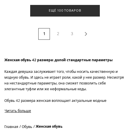
ЕЩЁ 100 ТОВАРОВ
1
2
3
Женская обувь 42 размера: долой стандартные параметры
Каждая девушка заслуживает того, чтобы носить качественную и
модную обувь. И здесь не играет роли, какой у нее размер. Несмотря
на нестандартные параметры, она сможет позволить себе
элегантные туфли или же неформальные кеды.
Обувь 42 размера женская воплощает актуальные модные
тенденции. Все то, о чем мечтает каждая девушка с легкостью
Читать больше
реализовали именитые дизайнеры. Осталось лишь купить заветную
пару и покорять улицы большого города.
Женская обувь
Главная
Обувь
Особенности женской обуви 42 размера