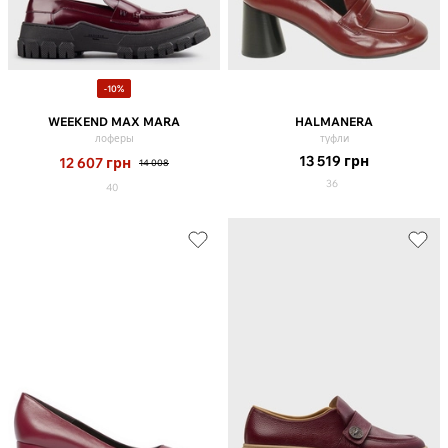
-10%
WEEKEND MAX MARA
HALMANERA
лоферы
туфли
13 519
грн
12 607
грн
14 008
36
40