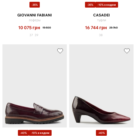
-35%
-35%
-10% з кодом
GIOVANNI FABIANI
CASADEI
лоферы
туфли
10 075
грн
16 744
грн
15 500
25 760
37
39
38
-40%
-10% з кодом
-40%