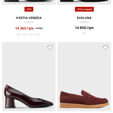
-20%
-10% з кодом
H'ESTIA VENEZIA
EVALUNA
лоферы
лоферы
14 800
грн
14 360
грн
17 950
39
38.5
39.5
40.5
41.5