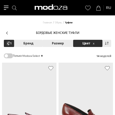
RU
Главная
Обувь
Туфли
БОРДОВЫЕ ЖЕНСКИЕ ТУФЛИ
1
Бренд
Размер
Цвет
x
Только Modoza Select ★
14
моделей