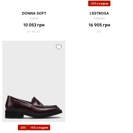
-10% з кодом
DONNA SOFT
L'ESTROSA
туфли
лоферы
10 053
грн
16 905
грн
39
40
41
38
-25%
-10% з кодом