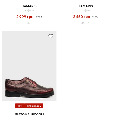
TAMARIS
TAMARIS
лоферы
туфли
2 999
грн
2 460
грн
4 998
4 100
39
36
37
-20%
-10% з кодом
GIATOMA NICCOLI