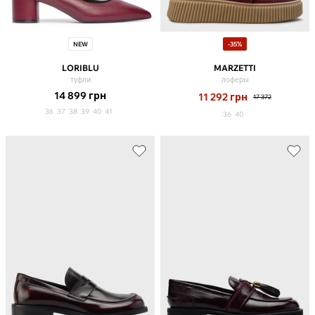
NEW
-35%
LORIBLU
MARZETTI
туфли
лоферы
14 899
грн
11 292
грн
17 372
36
37
38
39
40
41
36
40