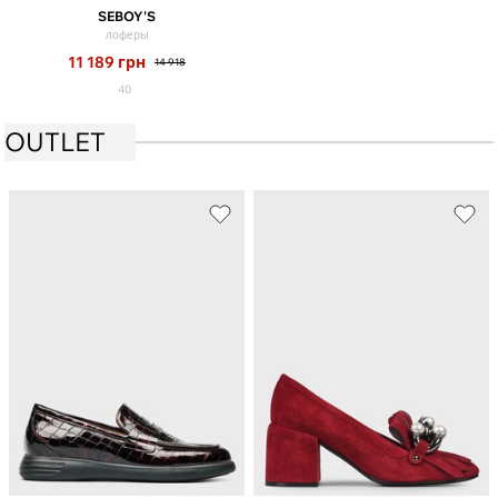
SEBOY'S
лоферы
11 189
грн
14 918
40
OUTLET