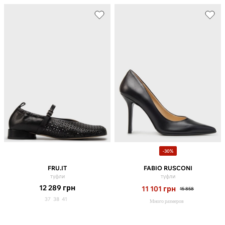
-30%
FRU.IT
FABIO RUSCONI
туфли
туфли
12 289
грн
11 101
грн
15 858
37
38
41
Много размеров