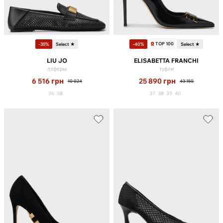
TOP 100
-35%
Select ★
-40%
Select ★
LIU JO
ELISABETTA FRANCHI
лоферы
туфли
6 516
грн
25 890
грн
10 024
43 150
36
38
37
38
39
40