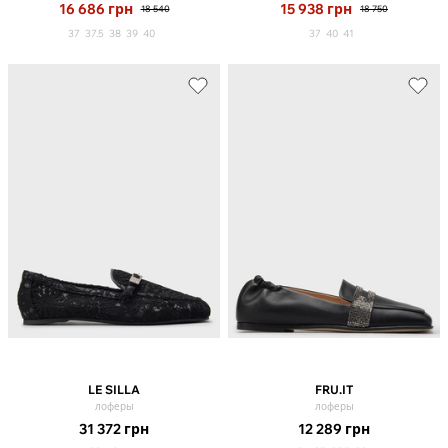
16 686
грн
15 938
грн
18 540
18 750
37
37.5
38
39
40
37
40
41
LE SILLA
FRU.IT
лоферы
лоферы
31 372
грн
12 289
грн