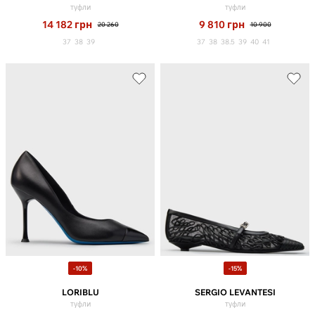
туфли
туфли
14 182
грн
9 810
грн
20 260
10 900
37
38
39
37
38
38.5
39
40
41
-10%
-15%
LORIBLU
SERGIO LEVANTESI
туфли
туфли