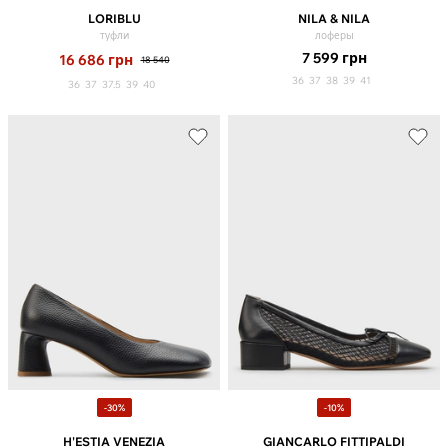
LORIBLU
NILA & NILA
туфли
лоферы
7 599
грн
16 686
грн
18 540
36
37
38
39
41
36
37
37.5
39
40
-30%
-10%
H'ESTIA VENEZIA
GIANCARLO FITTIPALDI