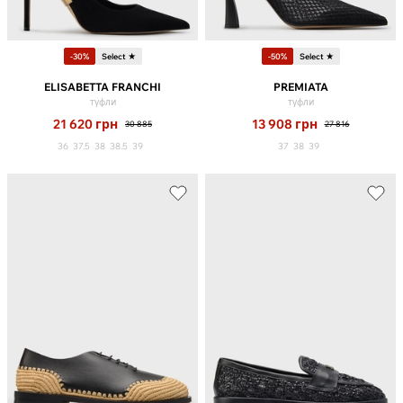
-30%
Select ★
-50%
Select ★
ELISABETTA FRANCHI
PREMIATA
туфли
туфли
21 620
грн
13 908
грн
30 885
27 816
36
37.5
38
38.5
39
37
38
39