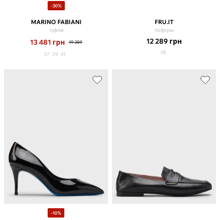
-30%
MARINO FABIANI
FRU.IT
туфли
лоферы
12 289
грн
13 481
грн
19 259
38
37
39
41
-10%