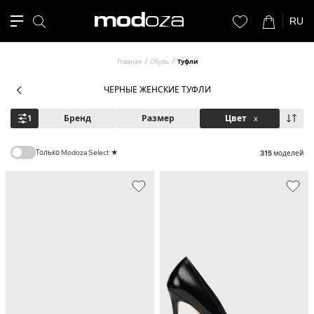
RU
Главная
Обувь
Туфли
ЧЕРНЫЕ ЖЕНСКИЕ ТУФЛИ
1
Бренд
Размер
Цвет
x
Только Modoza Select ★
315
моделей