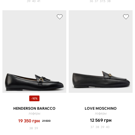
39
40
41
36
37
37.5
38
-10%
HENDERSON BARACCO
LOVE MOSCHINO
лоферы
лоферы
12 569
грн
19 350
грн
21 500
37
38
39
40
38
39