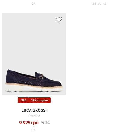
37
38
39
42
-30%
-10% з кодом
LUCA GROSSI
лоферы
9 925
грн
14 178
37