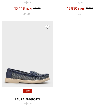
лоферы
туфли
15 448
грн
12 830
грн
22 069
32 075
40
41
40
-30%
LAURA BIAGIOTTI
лоферы