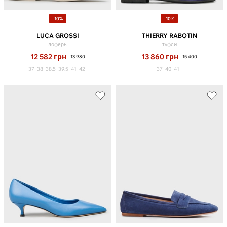
-10%
-10%
LUCA GROSSI
THIERRY RABOTIN
лоферы
туфли
12 582
грн
13 860
грн
13 980
15 400
37
38
38.5
39.5
41
42
37
40
41