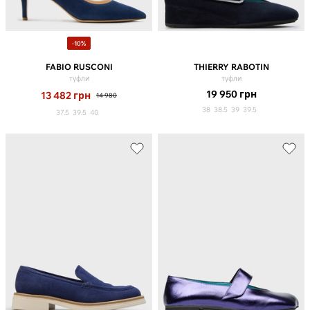
-10%
FABIO RUSCONI
THIERRY RABOTIN
туфли
туфли
19 950
грн
13 482
грн
14 980
38
38.5
39
39.5
37.5
39.5
40