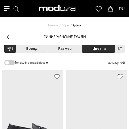
RU
Главная
Обувь
Туфли
СИНИЕ ЖЕНСКИЕ ТУФЛИ
1
Бренд
Размер
Цвет
x
Только Modoza Select ★
47
моделей