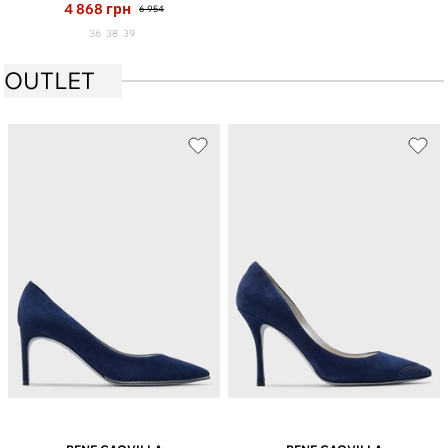
4 868
грн
6 954
36
38
39
OUTLET