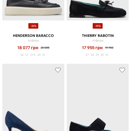
-10%
-10%
HENDERSON BARACCO
THIERRY RABOTIN
лоферы
лоферы
18 077
грн
17 955
грн
20 085
19 950
36
37
37.5
40
41
37
38
39
40
41