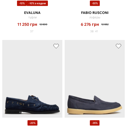
-10%
-10% з кодом
-50%
EVALUNA
FABIO RUSCONI
туфли
лоферы
11 250
грн
6 276
грн
12 500
12 552
37
38
41
-20%
-35%