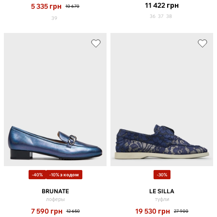
11 422
грн
5 335
грн
10 670
36
37
38
39
-40%
-10% з кодом
-30%
BRUNATE
LE SILLA
лоферы
туфли
7 590
грн
19 530
грн
12 650
27 900