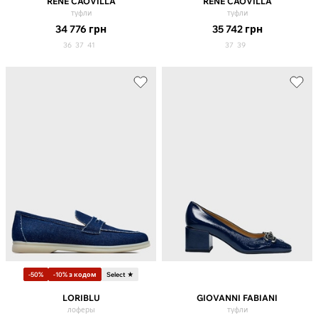
RENE CAOVILLA
RENE CAOVILLA
туфли
туфли
34 776
грн
35 742
грн
36
37
41
37
39
-50%
-10% з кодом
Select ★
LORIBLU
GIOVANNI FABIANI
лоферы
туфли