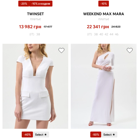
-20%
-10% з кодом
-10%
TWINSET
WEEKEND MAX MARA
платье
платье
13 982
грн
22 341
грн
17 477
24 823
(IT)
38
(IT)
38
40
42
44
46
-40%
Select ★
-50%
Select ★