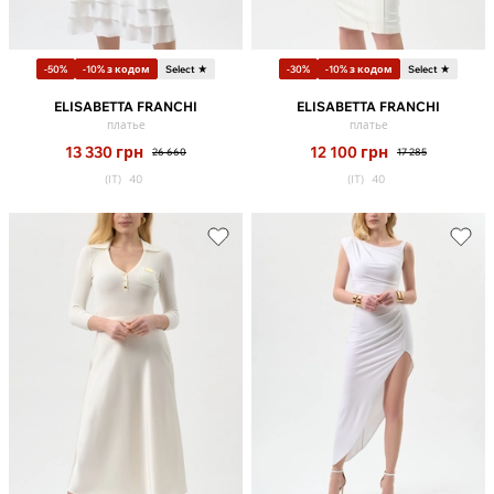
-50%
-10% з кодом
Select ★
-30%
-10% з кодом
Select ★
ELISABETTA FRANCHI
ELISABETTA FRANCHI
платье
платье
13 330
грн
12 100
грн
26 660
17 285
(IT)
40
(IT)
40