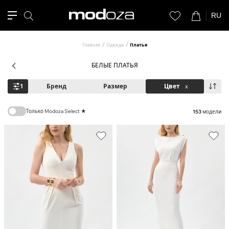
RU
Главная
Одежда
Платья
БЕЛЫЕ ПЛАТЬЯ
1
Бренд
Размер
Цвет
x
Только Modoza Select ★
153
модели