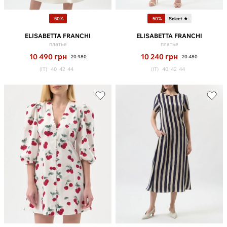
-50%
-50%
Select ★
ELISABETTA FRANCHI
ELISABETTA FRANCHI
платье
платье
10 490
грн
10 240
грн
20 980
20 480
(IT)
40
42
44
(IT)
40
42
44