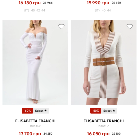
16 180
грн
15 990
грн
26 966
26 650
(IT)
40
42
44
(IT)
40
44
-60%
Select ★
-50%
Select ★
ELISABETTA FRANCHI
ELISABETTA FRANCHI
платье
платье
13 700
грн
16 050
грн
34 250
32 100