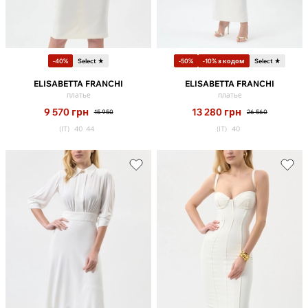
-40%
Select ★
-50%
-10% з кодом
Select ★
ELISABETTA FRANCHI
ELISABETTA FRANCHI
платье
платье
9 570
грн
13 280
грн
15 950
26 560
(IT)
40
44
(IT)
40