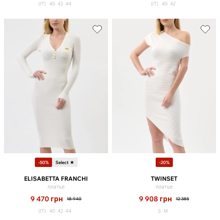
(IT)
40
42
44
(IT)
40
42
-50%
Select ★
-20%
ELISABETTA FRANCHI
TWINSET
платье
платье
9 470
грн
9 908
грн
18 940
12 385
(IT)
40
42
44
S
M