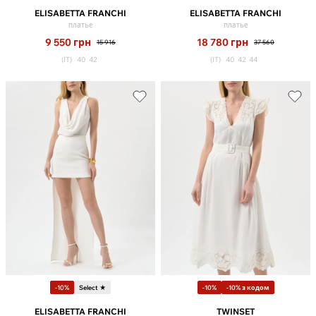
ELISABETTA FRANCHI
ELISABETTA FRANCHI
платье
платье
9 550
грн
18 780
грн
15 916
37 560
(IT)
40
42
(IT)
40
42
44
-10%
Select ★
-10%
-10% з кодом
ELISABETTA FRANCHI
TWINSET