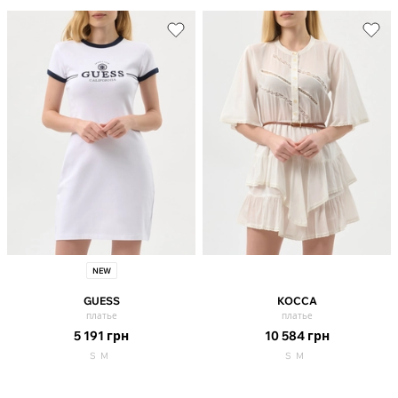
NEW
GUESS
KOCCA
платье
платье
5 191
грн
10 584
грн
S
M
S
M