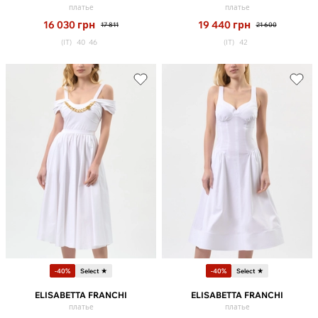
платье
платье
16 030
грн
19 440
грн
17 811
21 600
(IT)
40
46
(IT)
42
-40%
Select ★
-40%
Select ★
ELISABETTA FRANCHI
ELISABETTA FRANCHI
платье
платье