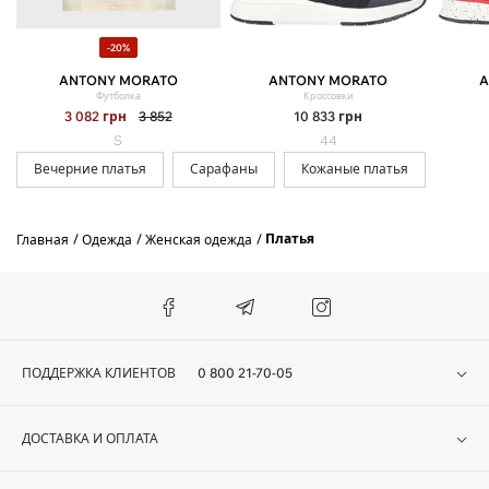
-20%
ANTONY MORATO
ANTONY MORATO
A
Футболка
Кроссовки
3 082
грн
3 852
10 833
грн
S
44
Вечерние платья
Сарафаны
Кожаные платья
Платья
Главная
Одежда
Женская одежда
ПОДДЕРЖКА КЛИЕНТОВ
0 800 21-70-05
ДОСТАВКА И ОПЛАТА