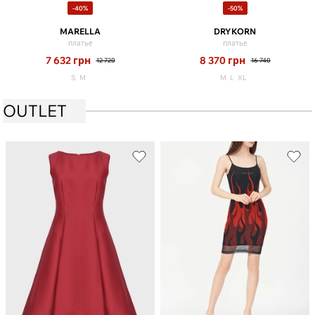
-40%
-50%
MARELLA
DRYKORN
платье
платье
7 632
грн
8 370
грн
12 720
16 740
S
M
M
L
XL
OUTLET