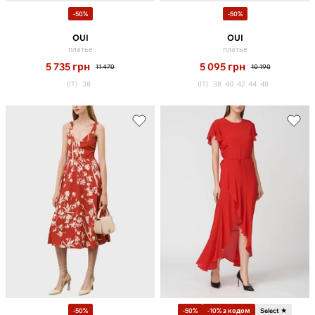
-50%
-50%
OUI
OUI
платье
платье
5 735
грн
5 095
грн
11 470
10 190
(IT)
38
(IT)
38
40
42
44
48
-50%
-50%
-10% з кодом
Select ★