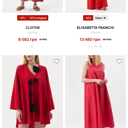
-10%
-10% з кодом
-50%
Select ★
CLOTHE
ELISABETTA FRANCHI
платье
платье
8 082
грн
13 480
грн
8 980
26 960
M
(IT)
40
42