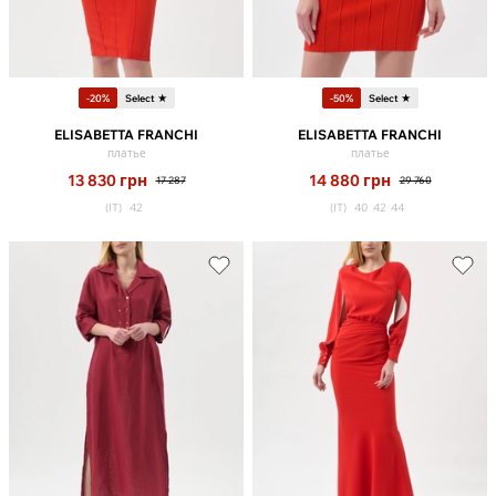
-20%
Select ★
-50%
Select ★
ELISABETTA FRANCHI
ELISABETTA FRANCHI
платье
платье
13 830
грн
14 880
грн
17 287
29 760
(IT)
42
(IT)
40
42
44