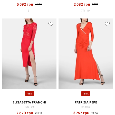
5 592
грн
2 582
грн
6 990
7 377
S
(IT)
40
-65%
-65%
ELISABETTA FRANCHI
PATRIZIA PEPE
платье
платье
7 670
грн
3 767
грн
21 914
10 763