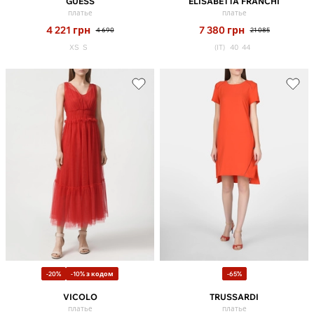
GUESS
ELISABETTA FRANCHI
платье
платье
4 221
грн
7 380
грн
4 690
21 085
XS
S
(IT)
40
44
-20%
-10% з кодом
-65%
VICOLO
TRUSSARDI
платье
платье