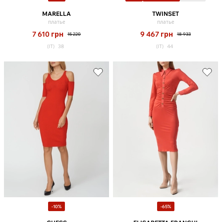
MARELLA
TWINSET
платье
платье
7 610
грн
9 467
грн
15 220
18 933
(IT)
38
(IT)
44
-10%
-65%