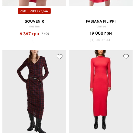
-15%
-10% з кодом
SOUVENIR
FABIANA FILIPPI
платье
платье
19 000
грн
6 367
грн
7 490
(IT)
40
42
44
S