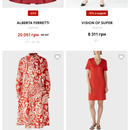
-60%
-10% з кодом
ALBERTA FERRETTI
VISION OF SUPER
платье
платье
8 311
грн
20 051
грн
50 127
XS
(IT)
42
46