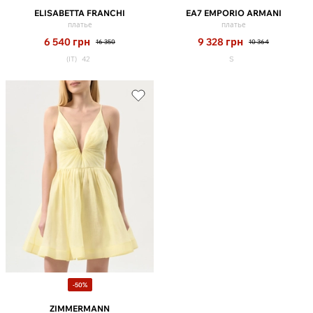
ELISABETTA FRANCHI
EA7 EMPORIO ARMANI
платье
платье
6 540
грн
9 328
грн
16 350
10 364
(IT)
42
S
-50%
ZIMMERMANN