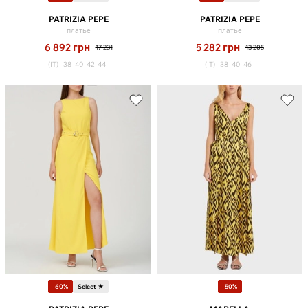
PATRIZIA PEPE
PATRIZIA PEPE
платье
платье
6 892
грн
5 282
грн
17 231
13 205
(IT)
38
40
42
44
(IT)
38
40
46
-60%
Select ★
-50%