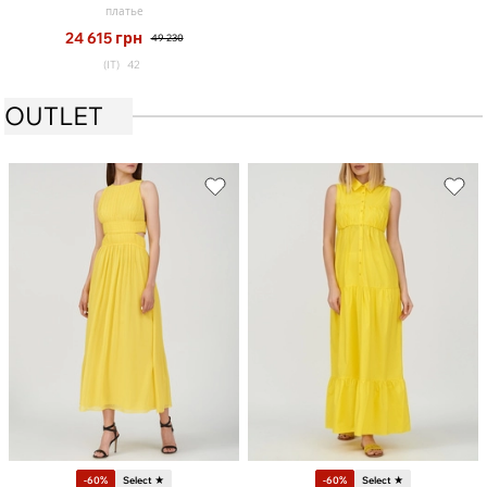
платье
24 615
грн
49 230
(IT)
42
OUTLET
-60%
Select ★
-60%
Select ★