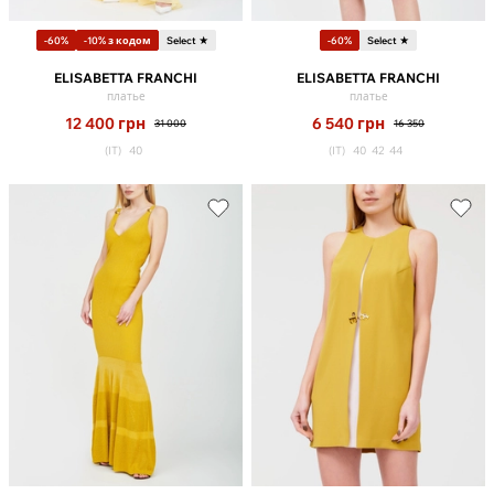
-60%
-10% з кодом
Select ★
-60%
Select ★
ELISABETTA FRANCHI
ELISABETTA FRANCHI
платье
платье
12 400
грн
6 540
грн
31 000
16 350
(IT)
40
(IT)
40
42
44