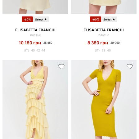
-60%
Select ★
-60%
Select ★
ELISABETTA FRANCHI
ELISABETTA FRANCHI
платье
платье
10 180
грн
8 380
грн
25 450
20 950
(IT)
40
42
44
(IT)
38
40