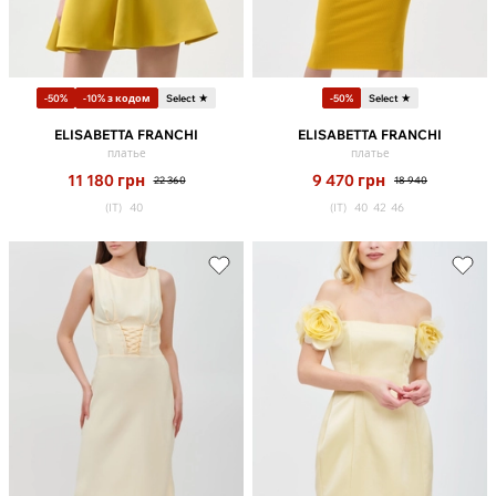
-50%
-10% з кодом
Select ★
-50%
Select ★
ELISABETTA FRANCHI
ELISABETTA FRANCHI
платье
платье
11 180
грн
9 470
грн
22 360
18 940
(IT)
40
(IT)
40
42
46