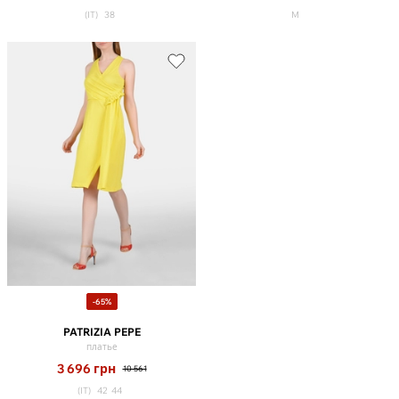
(IT)
38
M
-65%
PATRIZIA PEPE
платье
3 696
грн
10 561
(IT)
42
44