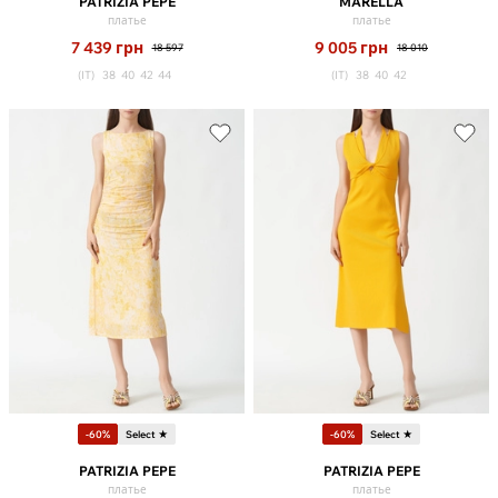
PATRIZIA PEPE
MARELLA
платье
платье
7 439
грн
9 005
грн
18 597
18 010
(IT)
38
40
42
44
(IT)
38
40
42
-60%
Select ★
-60%
Select ★
PATRIZIA PEPE
PATRIZIA PEPE
платье
платье