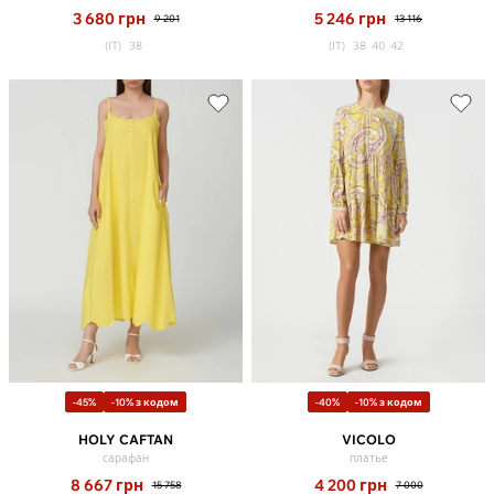
3 680
грн
5 246
грн
9 201
13 116
(IT)
38
(IT)
38
40
42
-45%
-10% з кодом
-40%
-10% з кодом
HOLY CAFTAN
VICOLO
сарафан
платье
8 667
грн
4 200
грн
15 758
7 000