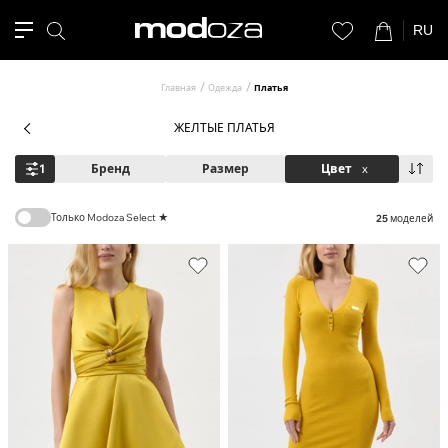
RU
Главная
Одежда
Платья
ЖЕЛТЫЕ ПЛАТЬЯ
1
Бренд
Размер
Цвет
x
Только Modoza Select ★
25
моделей