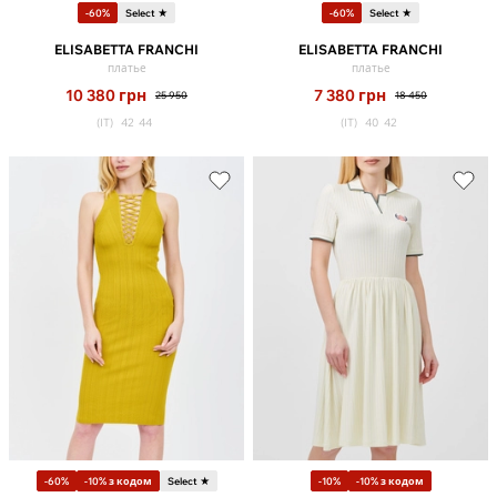
-60%
Select ★
-60%
Select ★
ELISABETTA FRANCHI
ELISABETTA FRANCHI
платье
платье
10 380
грн
7 380
грн
25 950
18 450
(IT)
42
44
(IT)
40
42
-60%
-10% з кодом
Select ★
-10%
-10% з кодом