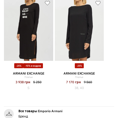
-25%
-10% з кодом
-25%
ARMANI EXCHANGE
ARMANI EXCHANGE
Платье
Платье
3 938
грн
5 250
7 170
грн
9 560
S
38, 40
Все товары Emporio Armani
Бренд