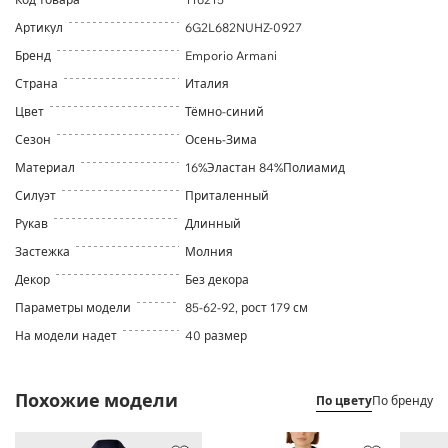
Артикул
6G2L682NUHZ-0927
Бренд
Emporio Armani
Страна
Италия
Цвет
Тёмно-синий
Сезон
Осень-Зима
Материал
16%Эластан 84%Полиамид
Силуэт
Приталенный
Рукав
Длинный
Застежка
Молния
Декор
Без декора
Параметры модели
85-62-92, рост 179 см
На модели надет
40 размер
Похожие модели
По цвету
По бренду