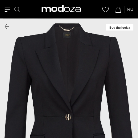
RU
Buy the look »