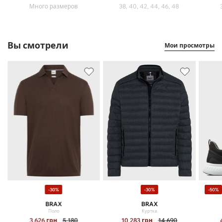
Много размеров
38, 40, 42, 44, 46, 48
Вы смотрели
Мои просмотры
-30%
-30%
-50%
BRAX
BRAX
Поло
Куртка
3 626
грн
5 180
10 283
грн
14 690