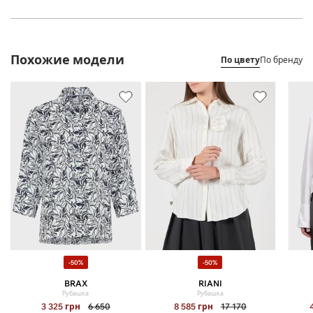
Похожие модели
По цвету
По бренду
-50%
-50%
BRAX
RIANI
Рубашка
Рубашка
3 325
грн
6 650
8 585
грн
17 170