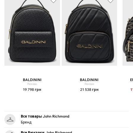
BALDININI
BALDININI
E
Рюкзак
Рюкзак
19 798
грн
21 538
грн
1
Все товары John Richmond
Бренд
Все Рюкзаки John Richmond