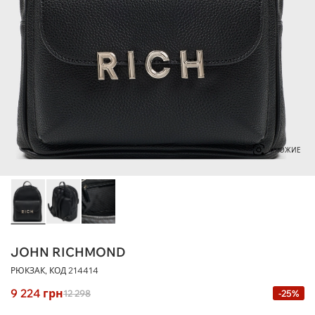
ПОХОЖИЕ
JOHN RICHMOND
РЮКЗАК, КОД
214414
9 224
грн
12 298
-25%