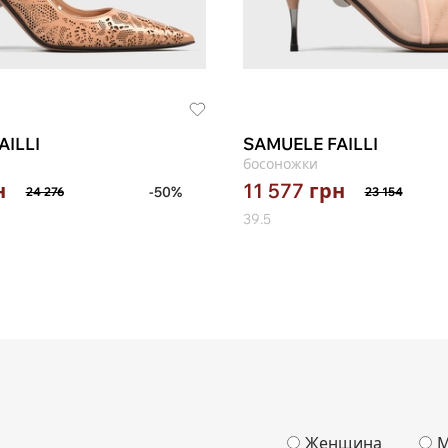
AILLI
SAMUELE FAILLI
босоножки
н
11 577
грн
-50%
24 276
23 154
39.5
Женщина
М