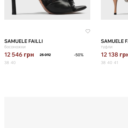
SAMUELE FAILLI
SAMUELE F
босоножки
туфли
12 546
грн
12 138
гр
-50%
25 092
38
40
38
40
41