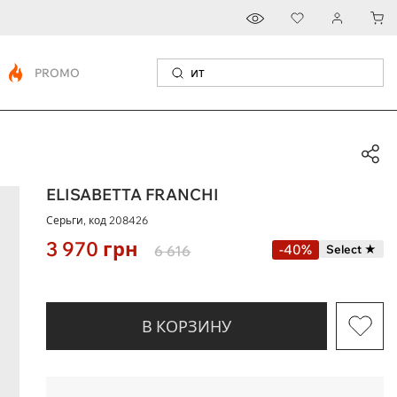
PROMO
ELISABETTA FRANCHI
Серьги, код
208426
3 970
грн
-40%
6 616
Select ★
В КОРЗИНУ