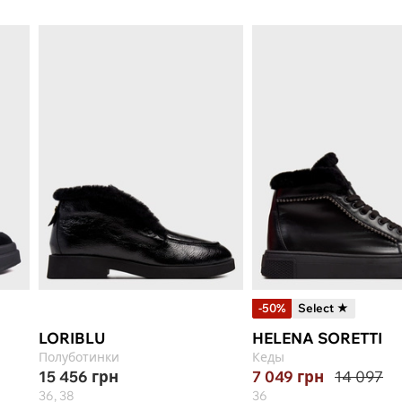
-50%
Select ★
LORIBLU
HELENA SORETTI
Полуботинки
Кеды
15 456
грн
7 049
грн
14 097
36, 38
36