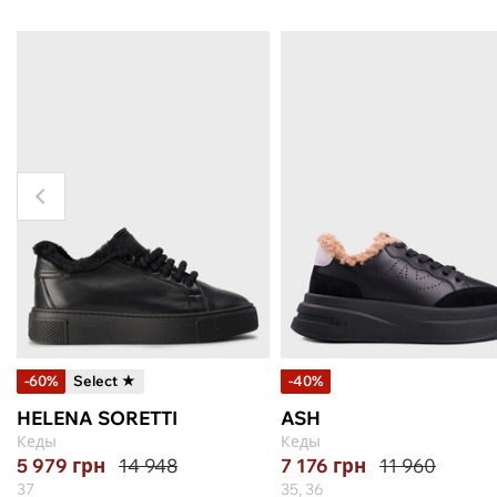
-60%
Select ★
-40%
HELENA SORETTI
ASH
Кеды
Кеды
5 979
грн
14 948
7 176
грн
11 960
37
35, 36