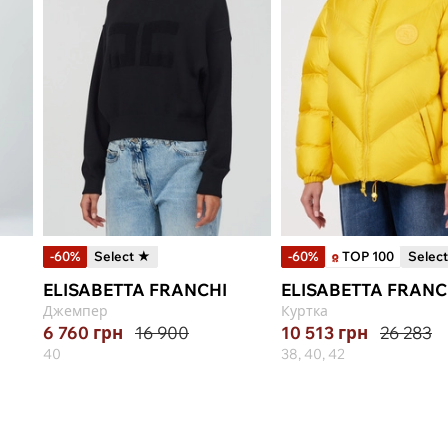
-60%
Select ★
-60%
TOP 100
Selec
ELISABETTA FRANCHI
ELISABETTA FRANC
Джемпер
Куртка
6 760
грн
16 900
10 513
грн
26 283
40
38, 40, 42