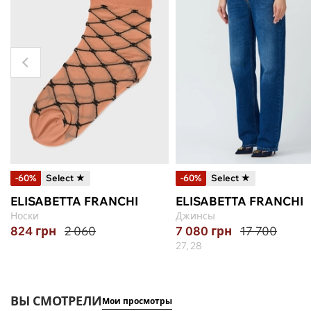
-60%
Select ★
-60%
Select ★
ELISABETTA FRANCHI
ELISABETTA FRANCHI
Носки
Джинсы
824
грн
2 060
7 080
грн
17 700
27, 28
ВЫ СМОТРЕЛИ
Мои просмотры