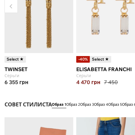
Select ★
-40%
Select ★
TWINSET
ELISABETTA FRANCHI
Серьги
Серьги
6 355
грн
4 470
грн
7 450
СОВЕТ СТИЛИСТА
Образ 1
Образ 2
Образ 3
Образ 4
Образ 5
Образ 