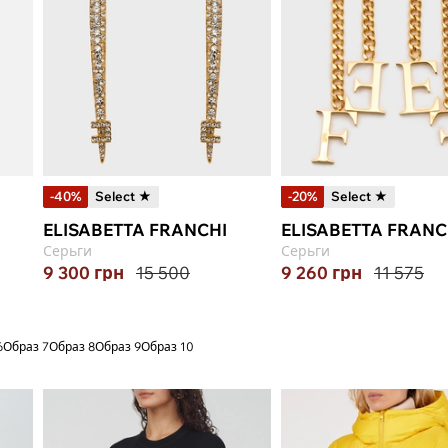
-40%
Select ★
-20%
Select ★
ELISABETTA FRANCHI
ELISABETTA FRANC
Серьги
Серьги
9 300
грн
15 500
9 260
грн
11 575
6
Образ 7
Образ 8
Образ 9
Образ 10