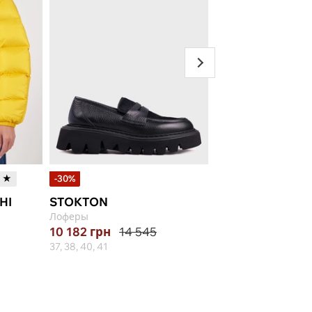
t ★
-30%
-15%
HI
STOKTON
MARINA CREAZI
Лоферы
Сумка
10 182
грн
14 545
9 859
грн
11 59
37, 38, 40, 41