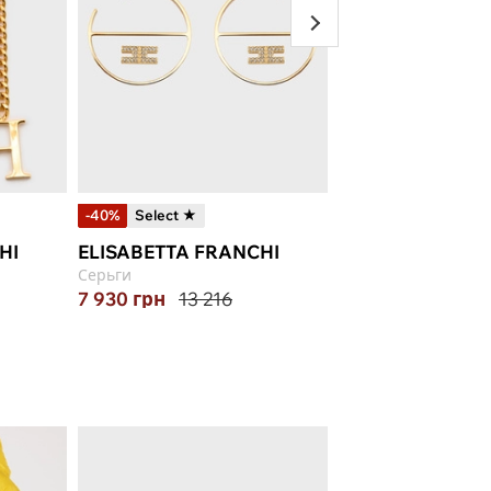
-40%
Select ★
-50%
Select ★
HI
ELISABETTA FRANCHI
ELISABETTA FR
Серьги
Серьги
7 930
грн
13 216
6 350
грн
12 70