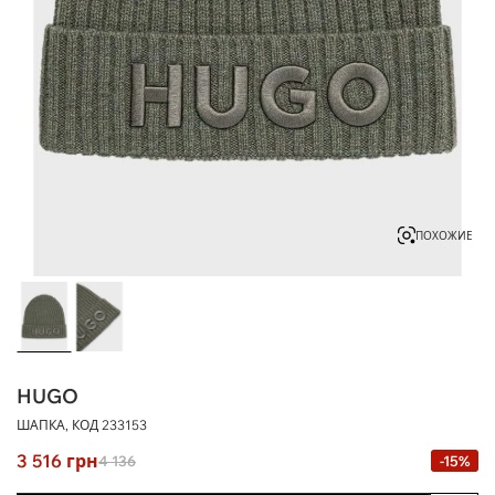
ПОХОЖИЕ
HUGO
ШАПКА, КОД
233153
3 516
грн
4 136
-15%