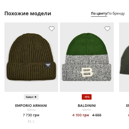
Похожие модели
По цвету
По бренду
Select ★
-10%
EMPORIO ARMANI
BALDININI
E
Шапка
Шапка
7 730
грн
4 100
грн
4 555
M, L