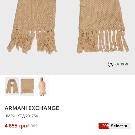
ПОХОЖИЕ
ARMANI EXCHANGE
ШАРФ, КОД
231750
4 855
грн
6 069
-20%
Select ★