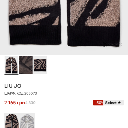
ПОХОЖИЕ
LIU JO
ШАРФ, КОД
205073
2 165
грн
4 330
-50%
Select ★