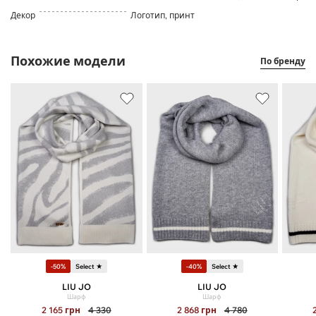
Декор
Логотип, принт
Похожие модели
По бренду
-50%
Select ★
-40%
Select ★
LIU JO
LIU JO
Шарф
Шарф
2 165
грн
4 330
2 868
грн
4 780