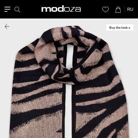
RU
Buy the look »