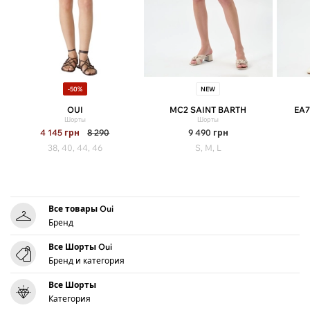
-50%
NEW
OUI
MC2 SAINT BARTH
EA7
Шорты
Шорты
4 145
грн
8 290
9 490
грн
38, 40, 44, 46
S, M, L
Все товары Oui
Бренд
Все Шорты Oui
Бренд и категория
Все Шорты
Категория