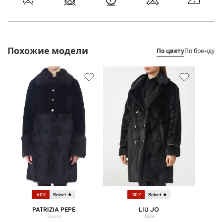
Похожие модели
По цвету
По бренду
-60%
Select ★
-30%
Select ★
PATRIZIA PEPE
LIU JO
Пальто
Шуба