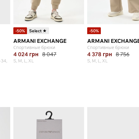
-50%
Select ★
-50%
ARMANI EXCHANGE
ARMANI EXCHANG
Спортивные брюки
Спортивные брюки
4 024
грн
8 047
4 378
грн
8 756
-34,
S, M, L, XL
S, M, L, XL