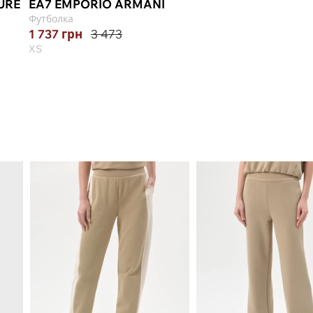
URE
EA7 EMPORIO ARMANI
Футболка
1 737
грн
3 473
XS