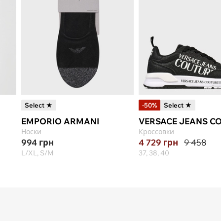
Select ★
-50%
Select ★
EMPORIO ARMANI
VERSACE JEANS C
Носки
Кроссовки
994
грн
4 729
грн
9 458
L/XL, S/M
37, 38, 40