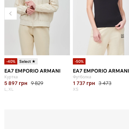
-40%
Select ★
-50%
EA7 EMPORIO ARMANI
EA7 EMPORIO ARMANI
Куртка
Футболка
5 897
грн
9 829
1 737
грн
3 473
L, XL
XS