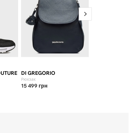
-50%
Select ★
OUTURE
DI GREGORIO
ARMANI EXCHA
Рюкзак
Кепка
15 499
грн
1 785
грн
3 569