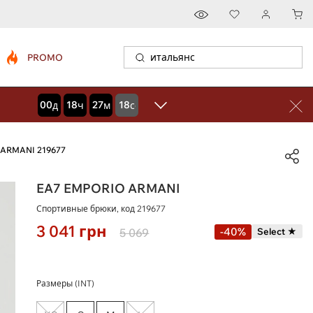
PROMO
00
18
27
17
дней
часов
минут
секунд
 ARMANI 219677
EA7 EMPORIO ARMANI
Спортивные брюки, код
219677
3 041
грн
-40%
5 069
Select ★
Размеры (INT)