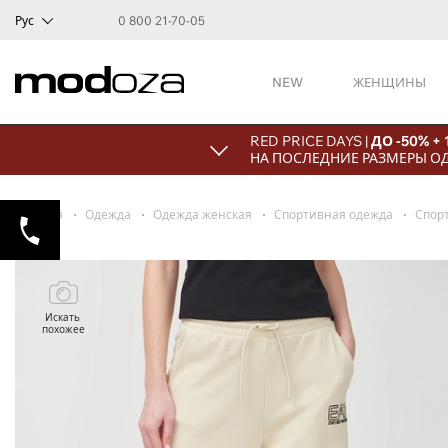
Рус
0 800 21-70-05
NEW
ЖЕНЩИНЫ
RED PRICE DAYS |
ДО -50% +
НА ПОСЛЕДНИЕ РАЗМЕРЫ О
Главная
Одежда
Одежда женская
Спортивная одежда
Спор
Искать
похожее