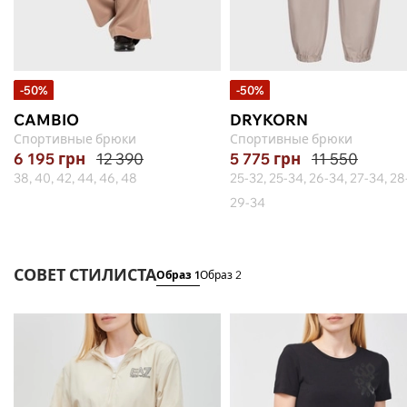
-50%
-50%
CAMBIO
DRYKORN
Спортивные брюки
Спортивные брюки
6 195
грн
12 390
5 775
грн
11 550
38, 40, 42, 44, 46, 48
25-32, 25-34, 26-34, 27-34, 28
29-34
СОВЕТ СТИЛИСТА
Образ 1
Образ 2