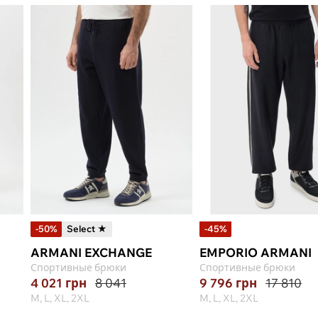
-50%
Select ★
-45%
ARMANI EXCHANGE
EMPORIO ARMANI
Спортивные брюки
Спортивные брюки
4 021
грн
8 041
9 796
грн
17 810
M, L, XL, 2XL
M, L, XL, 2XL