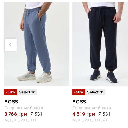
-50%
Select ★
-40%
Select ★
BOSS
BOSS
Спортивные брюки
Спортивные брюки
3 766
грн
7 531
4 519
грн
7 531
M, L, XL, 2XL, 3XL
M, XL, 2XL, 3XL, 4XL