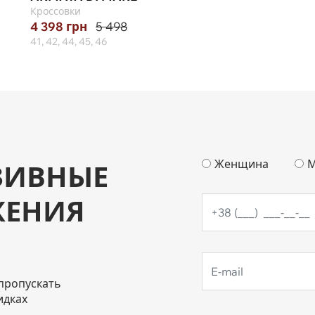
Кроссовки
4 398
грн
5 498
41, 42, 44, 45, 46
Женщина
М
ЗИВНЫЕ
ЖЕНИЯ
пропускать
идках