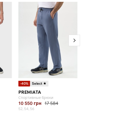
-40%
Select ★
-20%
PREMIATA
ARMANI EXCHA
Спортивные брюки
Спортивные брюки
10 550
грн
17 584
6 522
грн
8 153
52, 54, 56
S, M, L