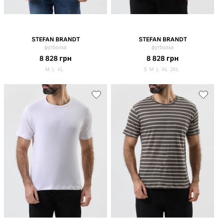
STEFAN BRANDT
STEFAN BRANDT
футболка
футболка
8 828
грн
8 828
грн
M
L
XL
S
M
L
XL
2XL