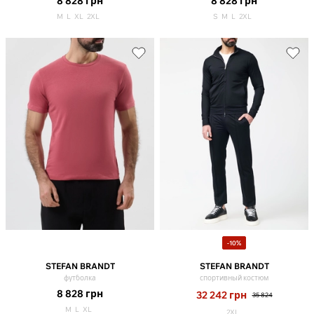
8 828
грн
8 828
грн
M
L
XL
2XL
S
M
L
2XL
-10%
STEFAN BRANDT
STEFAN BRANDT
футболка
спортивный костюм
8 828
грн
32 242
грн
35 824
M
L
XL
2XL