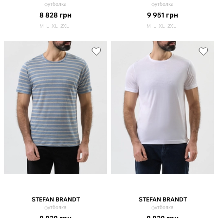
футболка
футболка
8 828
грн
9 951
грн
M
L
XL
2XL
M
L
XL
2XL
STEFAN BRANDT
STEFAN BRANDT
футболка
футболка