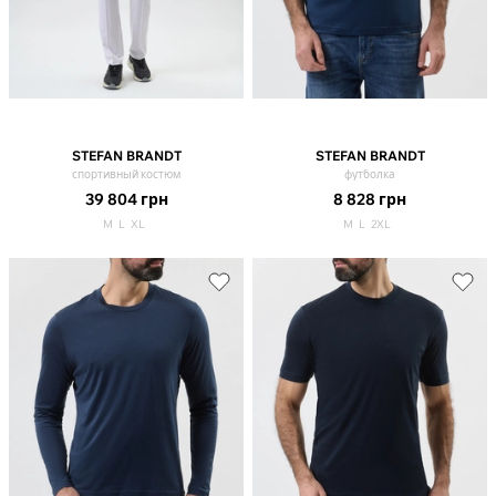
STEFAN BRANDT
STEFAN BRANDT
спортивный костюм
футболка
39 804
грн
8 828
грн
M
L
XL
M
L
2XL