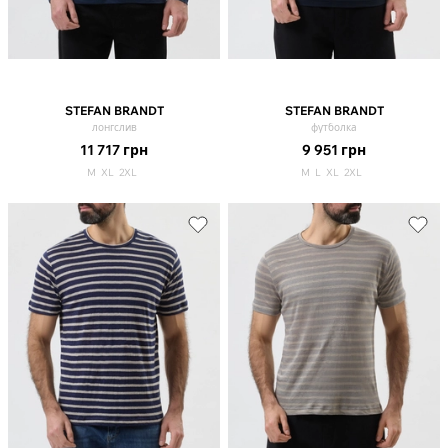
STEFAN BRANDT
STEFAN BRANDT
лонгслив
футболка
11 717
грн
9 951
грн
M
XL
2XL
M
L
XL
2XL