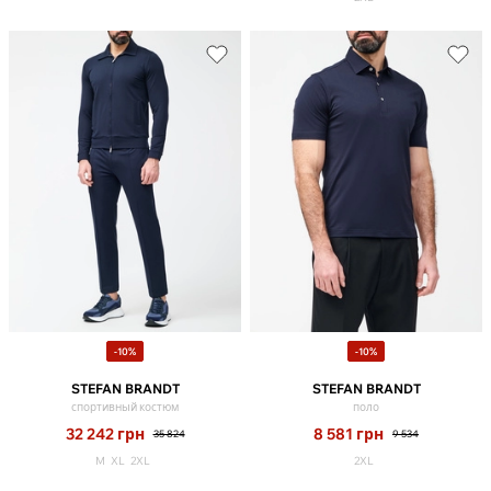
-10%
-10%
STEFAN BRANDT
STEFAN BRANDT
спортивный костюм
поло
32 242
грн
8 581
грн
35 824
9 534
M
XL
2XL
2XL