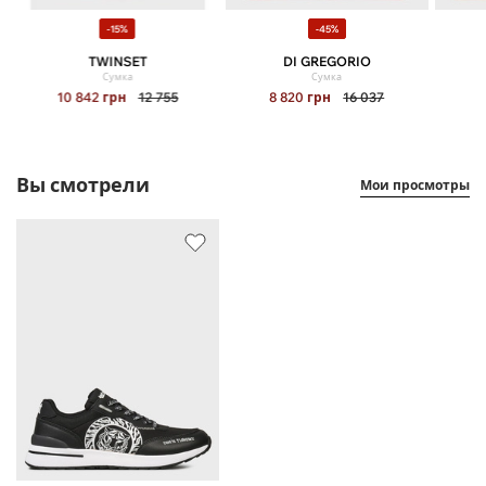
-15%
-45%
TWINSET
DI GREGORIO
Сумка
Сумка
10 842
грн
12 755
8 820
грн
16 037
Вы смотрели
Мои просмотры