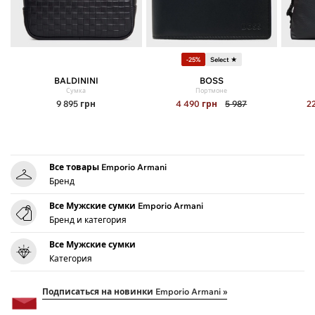
-25%
Select ★
BALDININI
BOSS
Сумка
Портмоне
9 895
грн
4 490
грн
5 987
2
Все товары Emporio Armani
Бренд
Все Мужские сумки Emporio Armani
Бренд и категория
Все Мужские сумки
Категория
Подписаться на новинки Emporio Armani »