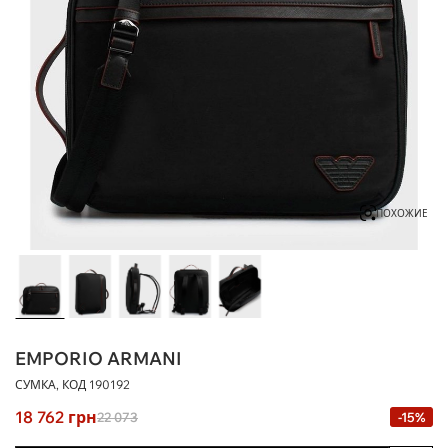
ПОХОЖИЕ
EMPORIO ARMANI
СУМКА, КОД
190192
18 762
грн
22 073
-15%