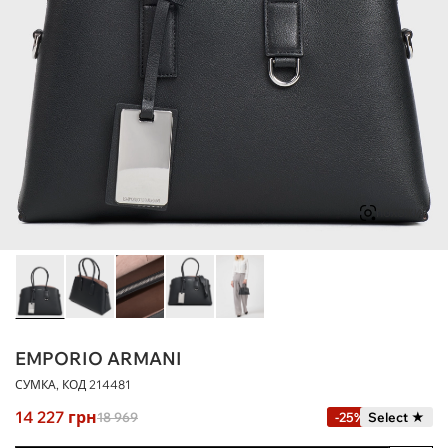
ПОХОЖИЕ
EMPORIO ARMANI
СУМКА, КОД
214481
14 227
грн
18 969
-25%
Select ★