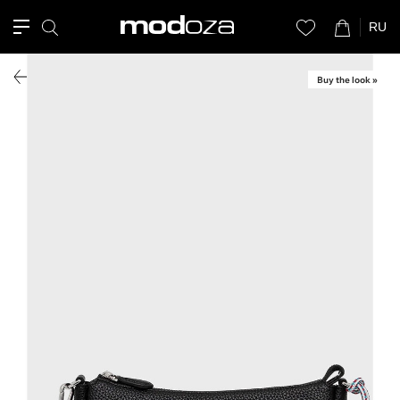
RU
Buy the look »