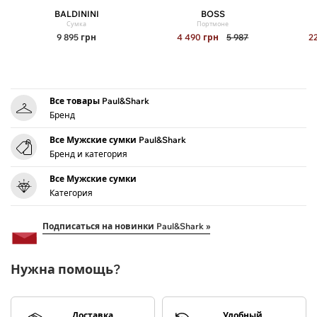
BALDININI
BOSS
Сумка
Портмоне
9 895
грн
4 490
грн
5 987
2
Все товары Paul&Shark
Бренд
Все Мужские сумки Paul&Shark
Бренд и категория
Все Мужские сумки
Категория
Подписаться на новинки Paul&Shark »
Нужна помощь?
Доставка
Удобный