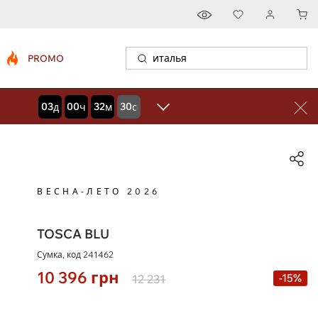
PROMO
03
00
32
30
дней
часов
минут
секунд
ВЕСНА-ЛЕТО 2026
TOSCA BLU
Сумка, код
241462
10 396
грн
-15%
12 231