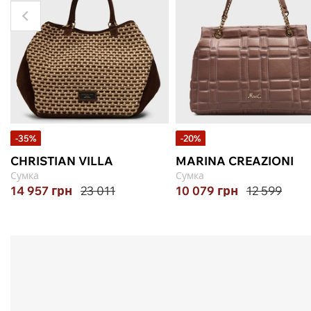
-35%
-20%
CHRISTIAN VILLA
MARINA CREAZIONI
Сумка
Сумка
14 957
грн
23 011
10 079
грн
12 599