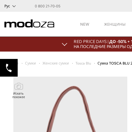
Рус
0 800 21-70-05
NEW
ЖЕНЩИНЫ
RED PRICE DAYS |
ДО -50% +
НА ПОСЛЕДНИЕ РАЗМЕРЫ О
Главная
Сумки
Женские сумки
Tosca Blu
Сумка TOSCA BLU 
Искать
похожее