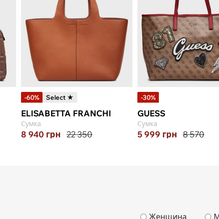
-60%
Select ★
-30%
ELISABETTA FRANCHI
GUESS
Сумка
Сумка
8 940
грн
22 350
5 999
грн
8 570
Женщина
М