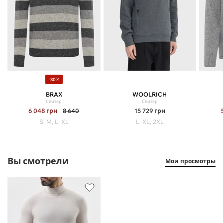
-30%
BRAX
WOOLRICH
Свитер
Свитер
6 048
грн
8 640
15 729
грн
S, M, L, XL
L, XL, 2XL
Вы смотрели
Мои просмотры