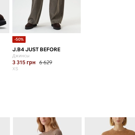
-50%
J.B4 JUST BEFORE
Джинсы
3 315
грн
6 629
XS