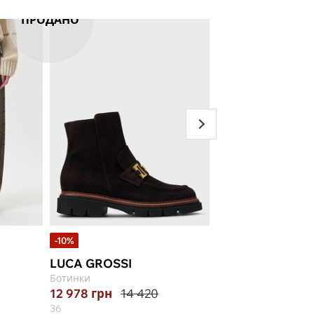
ПРОДАНО
-10%
-30%
LUCA GROSSI
MARINA CREAZI
Ботинки
Сумка
12 978
грн
14 420
8 119
грн
11 59
36