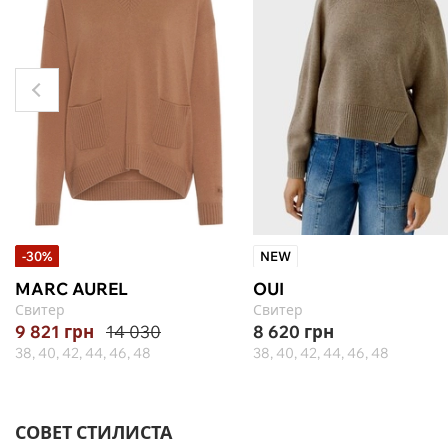
-30%
NEW
MARC AUREL
OUI
Свитер
Свитер
9 821
грн
14 030
8 620
грн
38, 40, 42, 44, 46, 48
38, 40, 42, 44, 46, 48
СОВЕТ СТИЛИСТА