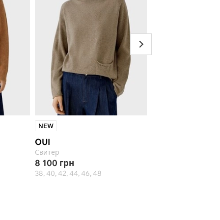
NEW
NEW
OUI
MARELLA
Свитер
Свитер
8 100
грн
13 920
грн
38, 40, 42, 44, 46, 48
S, M, L, XL, 2XL