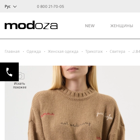
Рус
0 800 21-70-05
NEW
ЖЕНЩИНЫ
Главная
Одежда
Женская одежда
Трикотаж
Свитера
J.B4
Искать
похожее