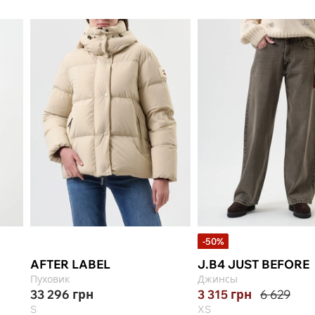
-50%
AFTER LABEL
J.B4 JUST BEFORE
Пуховик
Джинсы
33 296
грн
3 315
грн
6 629
S
XS