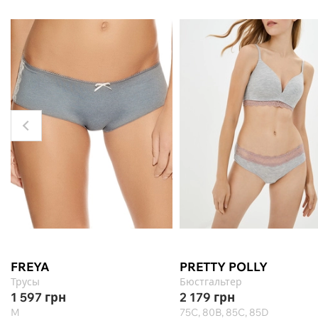
FREYA
PRETTY POLLY
Трусы
Бюстгальтер
1 597
грн
2 179
грн
M
75C, 80B, 85C, 85D