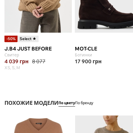
-50%
Select ★
J.B4 JUST BEFORE
MOT-CLE
Свитер
Ботинки
4 039
грн
8 077
17 900
грн
XS, S, M
ПОХОЖИЕ МОДЕЛИ
По цвету
По бренду