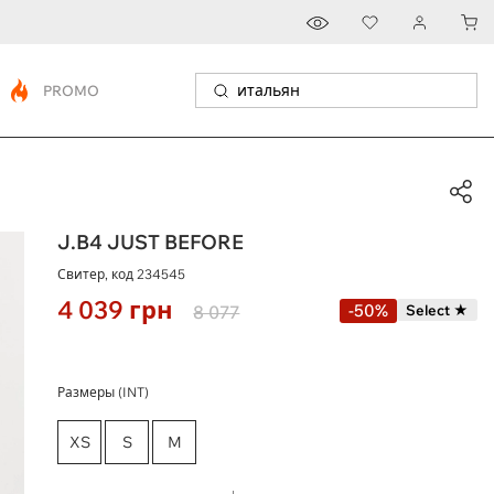
PROMO
J.B4 JUST BEFORE
Свитер, код
234545
4 039
грн
-50%
8 077
Select ★
Размеры (INT)
XS
S
M