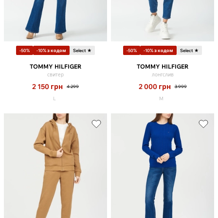
-50%
-10% з кодом
Select ★
-50%
-10% з кодом
Select ★
TOMMY HILFIGER
TOMMY HILFIGER
свитер
лонгслив
2 150
грн
2 000
грн
4 299
3 999
L
M