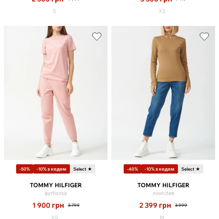
S
XS
-50%
-10% з кодом
Select ★
-40%
-10% з кодом
Select ★
TOMMY HILFIGER
TOMMY HILFIGER
футболка
лонгслив
1 900
грн
2 399
грн
3 799
3 999
XS
M