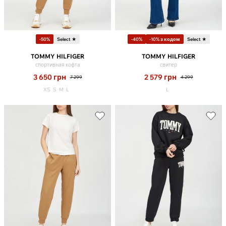
-50%
Select ★
-40%
-10% з кодом
Select ★
TOMMY HILFIGER
TOMMY HILFIGER
спортивная кофта
свитер
3 650
грн
2 579
грн
7 299
4 299
XS
S
M
L
L