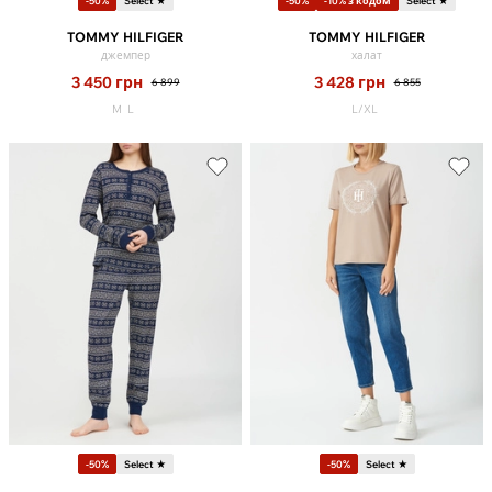
-50%
Select ★
-50%
-10% з кодом
Select ★
TOMMY HILFIGER
TOMMY HILFIGER
джемпер
халат
3 450
грн
3 428
грн
6 899
6 855
M
L
L/XL
-50%
Select ★
-50%
Select ★