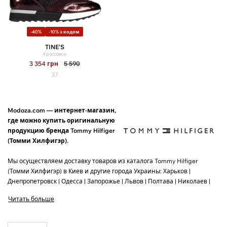
-40%
-10% з кодом
TINE'S
Кроссовки
3 354
грн
5 590
37
Modoza.com — интернет-магазин,
где можно купить оригинальную
продукцию бренда Tommy Hilfiger
(Томми Хилфигэр).
Мы осуществляем доставку товаров из каталога Tommy Hilfiger
(Томми Хилфигэр) в Киев и другие города Украины: Харьков |
Днепропетровск | Одесса | Запорожье | Львов | Полтава | Николаев |
Винница | Херсон | Черкассы.
Читать больше
За 1 раз мы доставляем до 3 пар обуви, или до 5 единиц одежды.