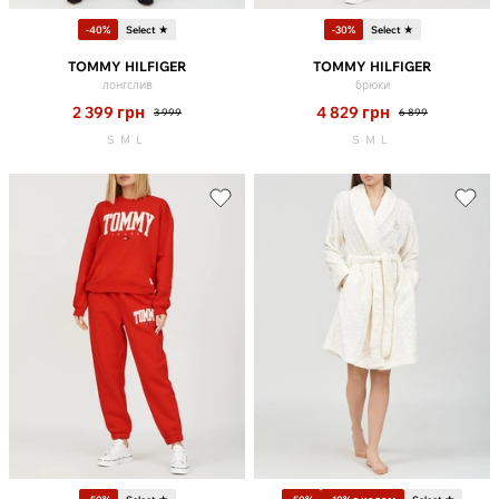
-40%
Select ★
-30%
Select ★
TOMMY HILFIGER
TOMMY HILFIGER
лонгслив
брюки
2 399
грн
4 829
грн
3 999
6 899
S
M
L
S
M
L