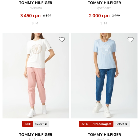
TOMMY HILFIGER
TOMMY HILFIGER
пижама
футболка
3 450
грн
2 000
грн
6 899
3 999
S
M
S
M
-50%
Select ★
-50%
-10% з кодом
Select ★
TOMMY HILFIGER
TOMMY HILFIGER
футболка
футболка