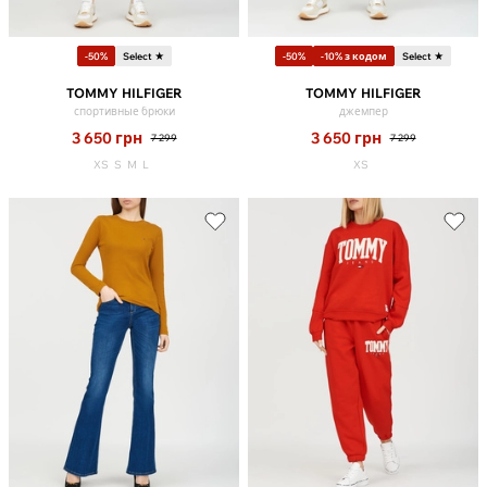
-50%
Select ★
-50%
-10% з кодом
Select ★
TOMMY HILFIGER
TOMMY HILFIGER
спортивные брюки
джемпер
3 650
грн
3 650
грн
7 299
7 299
XS
S
M
L
XS