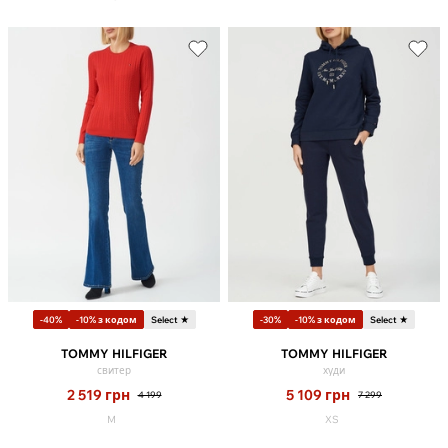
-40%
-10% з кодом
Select ★
-30%
-10% з кодом
Select ★
TOMMY HILFIGER
TOMMY HILFIGER
свитер
худи
2 519
грн
5 109
грн
4 199
7 299
M
XS