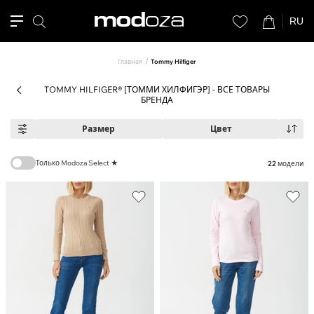
RU
Главная
Tommy Hilfiger
TOMMY HILFIGER® [ТОММИ ХИЛФИГЭР] - ВСЕ ТОВАРЫ
БРЕНДА
Размер
Цвет
Только Modoza Select ★
22
модели