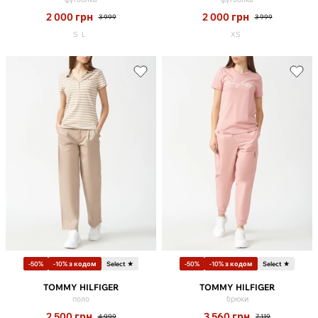
2 000
грн
2 000
грн
3 999
3 999
S
L
XS
-50%
-10% з кодом
Select ★
-50%
-10% з кодом
Select ★
TOMMY HILFIGER
TOMMY HILFIGER
поло
брюки
2 500
грн
3 560
грн
4 999
7 119