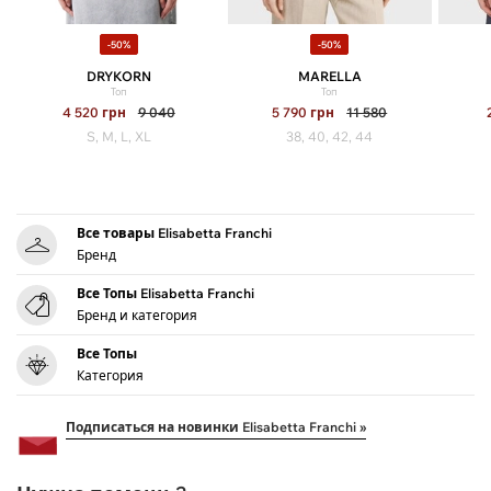
-50%
-50%
DRYKORN
MARELLA
Топ
Топ
4 520
грн
9 040
5 790
грн
11 580
S, M, L, XL
38, 40, 42, 44
Все товары Elisabetta Franchi
Бренд
Все Топы Elisabetta Franchi
Бренд и категория
Все Топы
Категория
Подписаться на новинки Elisabetta Franchi »